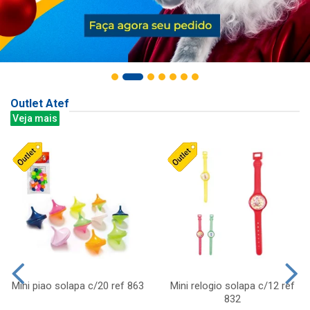
Outlet Atef
Veja mais
Mini piao solapa c/20 ref 863
Mini relogio solapa c/12 ref
832