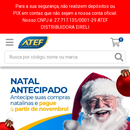
Para a sua segurança, não realizem depósitos ou
PIX em contas que não sejam a nossa conta oficial.
Nosso CNPJ é: 27.717.135/0001-29 ATEF
DISTRIBUIDORA EIRELI
0