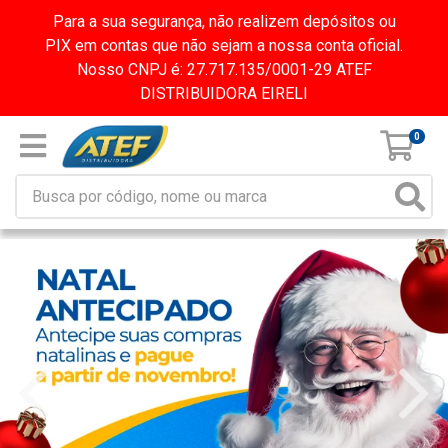
Para a sua segurança, não realizem depósitos ou
PIX em contas que não sejam a nossa conta oficial.
Nosso CNPJ é: 27.717.135/0001-29 ATEF
DISTRIBUIDORA EIRELI
0