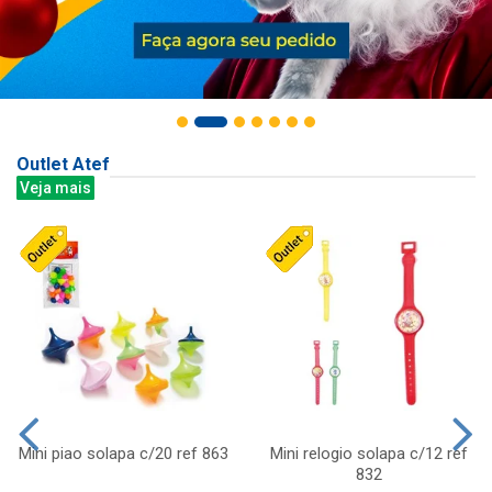
Outlet Atef
Veja mais
Mini piao solapa c/20 ref 863
Mini relogio solapa c/12 ref
832