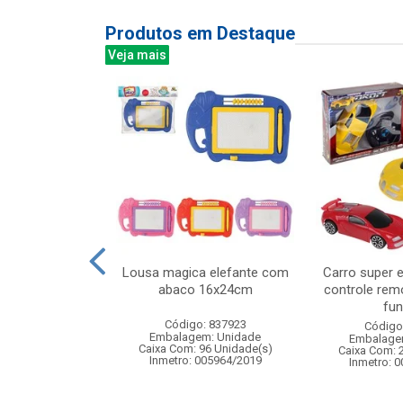
Produtos em Destaque
Veja mais
 troca a roupa
Lousa magica elefante com
Carro super e
 educativo com
abaco 16x24cm
controle rem
sor...
fun
Código: 837923
: 832916
Código
Embalagem: Unidade
m: Unidade
Embalage
Caixa Com: 96 Unidade(s)
72 Unidade(s)
Caixa Com: 
Inmetro: 005964/2019
008356/2019
Inmetro: 