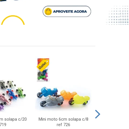
cm solapa c/20
Mini moto 6cm solapa c/8
Giro helice so
 719
ref 726
75