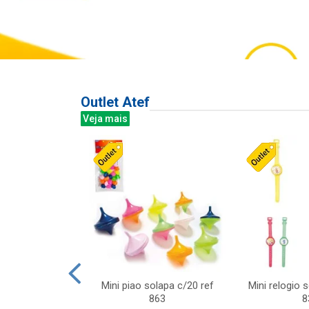
Outlet Atef
Veja mais
last c/div
Mini piao solapa c/20 ref
Mini relogio 
m ursinhos sor
863
8