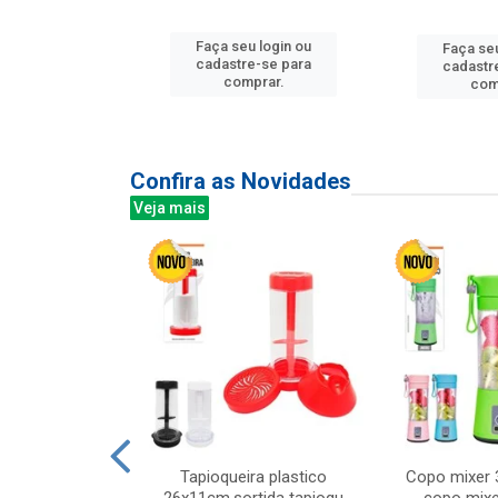
Faça seu login ou
u login ou
Faça seu
cadastre-se para
e-se para
cadastr
comprar.
prar.
com
Confira as Novidades
Veja mais
mesa cer 18cm
Tapioqueira plastico
Copo mixer 