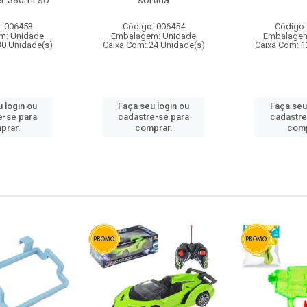
r 380ml so
sortida
: 006453
Código: 006454
Código:
m: Unidade
Embalagem: Unidade
Embalagem
30 Unidade(s)
Caixa Com: 24 Unidade(s)
Caixa Com: 1
 login ou
Faça seu login ou
Faça seu
e-se para
cadastre-se para
cadastre
prar.
comprar.
comp