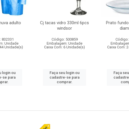
huva adulto
Cj tacas vidro 330ml 6pcs
Prato fundo
windsor
diam
: 832331
Código: 500859
Código:
m: Unidade
Embalagem: Unidade
Embalagem
44 Unidade(s)
Caixa Com: 6 Unidade(s)
Caixa Com: 2
 login ou
Faça seu login ou
Faça seu
e-se para
cadastre-se para
cadastre
prar.
comprar.
comp