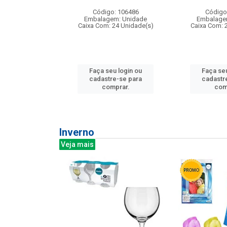
: 275814
Código: 106486
Código
m: Unidade
Embalagem: Unidade
Embalage
240 Unidade(s)
Caixa Com: 24 Unidade(s)
Caixa Com: 
u login ou
Faça seu login ou
Faça seu
e-se para
cadastre-se para
cadastr
prar.
comprar.
com
Inverno
Veja mais