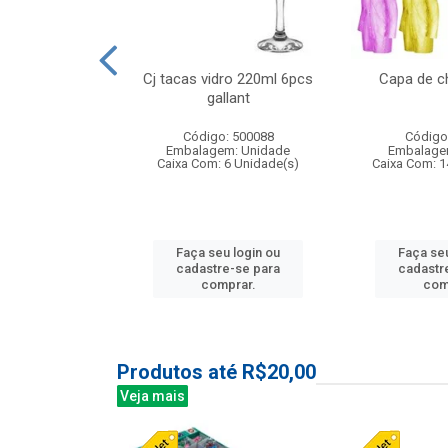
o raso 25,5cm
Cj tacas vidro 220ml 6pcs
Capa de c
e petala
gallant
: 503787
Código: 500088
Código
m: Unidade
Embalagem: Unidade
Embalage
24 Unidade(s)
Caixa Com: 6 Unidade(s)
Caixa Com: 1
u login ou
Faça seu login ou
Faça seu
e-se para
cadastre-se para
cadastr
prar.
comprar.
com
Produtos até R$20,00
Veja mais