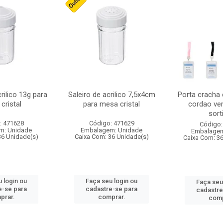
crilico 13g para
Saleiro de acrilico 7,5x4cm
Porta cracha
cristal
para mesa cristal
cordao ver
sort
: 471628
Código: 471629
Código:
m: Unidade
Embalagem: Unidade
Embalagem
36 Unidade(s)
Caixa Com: 36 Unidade(s)
Caixa Com: 3
 login ou
Faça seu login ou
Faça seu
e-se para
cadastre-se para
cadastre
prar.
comprar.
comp