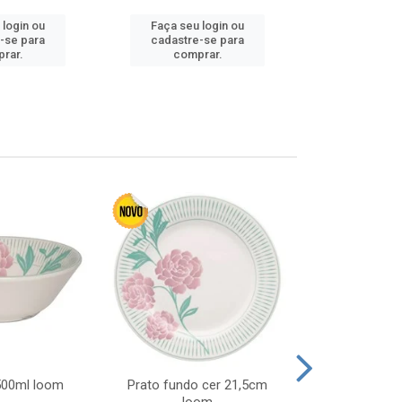
 login ou
Faça seu login ou
Faça seu 
-se para
cadastre-se para
cadastre
rar.
comprar.
comp
 500ml loom
Prato fundo cer 21,5cm
Prato raso c