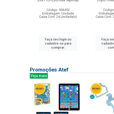
irios
26x11cm,sortida tapioqu
copo mixe
: 135177
Código: 006452
Código
m: Unidade
Embalagem: Unidade
Embalage
12 Unidade(s)
Caixa Com: 24 Unidade(s)
Caixa Com: 
u login ou
Faça seu login ou
Faça seu
e-se para
cadastre-se para
cadastr
prar.
comprar.
com
Promoções Atef
Veja mais