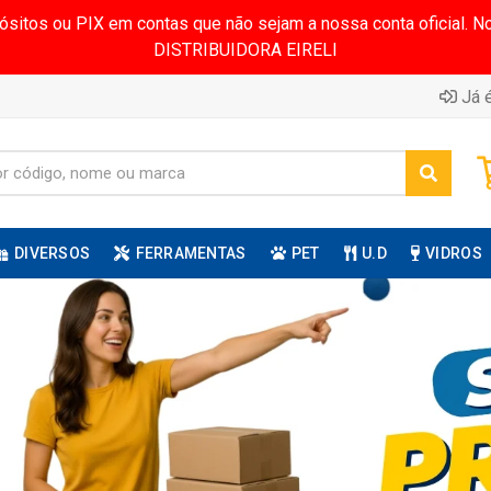
pósitos ou PIX em contas que não sejam a nossa conta oficial.
DISTRIBUIDORA EIRELI
Já é
DIVERSOS
FERRAMENTAS
PET
U.D
VIDROS