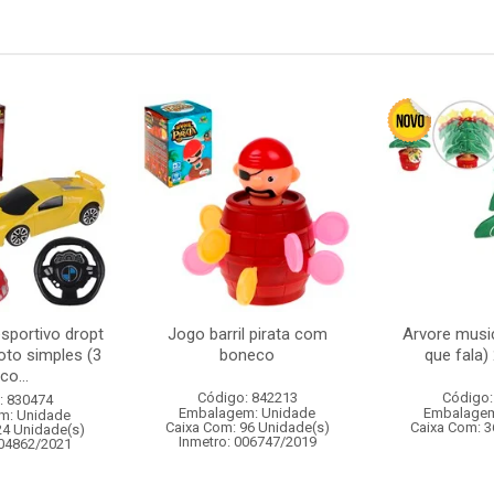
sportivo dropt
Jogo barril pirata com
Arvore music
oto simples (3
boneco
que fala
co...
Código: 842213
Código:
: 830474
Embalagem: Unidade
Embalagem
m: Unidade
Caixa Com: 96 Unidade(s)
Caixa Com: 3
24 Unidade(s)
Inmetro: 006747/2019
004862/2021