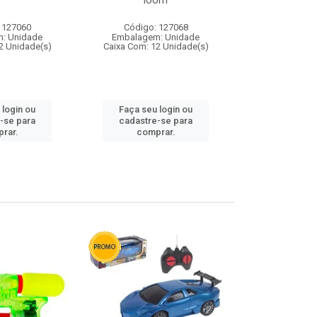
loom
 127060
Código: 127068
Código:
: Unidade
Embalagem: Unidade
Embalagem
2 Unidade(s)
Caixa Com: 12 Unidade(s)
Caixa Com: 1
 login ou
Faça seu login ou
Faça seu 
-se para
cadastre-se para
cadastre
rar.
comprar.
comp