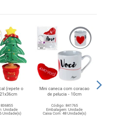
al (repete o
Mini caneca com coracao
Guitarra sta
) 21x36cm
de pelucia - 10cm
 836855
Código: 841765
Código:
: Unidade
Embalagem: Unidade
Embalagem
6 Unidade(s)
Caixa Com: 48 Unidade(s)
Caixa Com: 1
Inmetro: 0