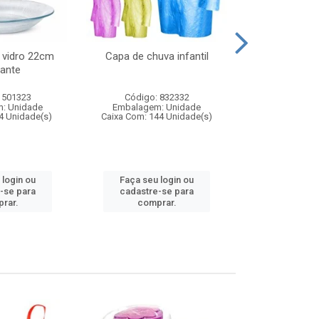
 vidro 22cm
Capa de chuva infantil
Jg prato fun
ante
diam
 501323
Código: 832332
Código:
: Unidade
Embalagem: Unidade
Embalagem
4 Unidade(s)
Caixa Com: 144 Unidade(s)
Caixa Com: 6
 login ou
Faça seu login ou
Faça seu 
-se para
cadastre-se para
cadastre
rar.
comprar.
comp