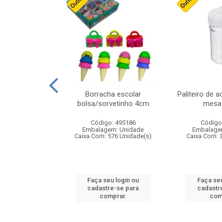
cores sortidas
Borracha escolar
Paliteiro de a
ref 130s
bolsa/sorvetinho 4cm
mesa 
: 826147
Código: 495186
Código
m: Unidade
Embalagem: Unidade
Embalage
160 Unidade(s)
Caixa Com: 576 Unidade(s)
Caixa Com: 
u login ou
Faça seu login ou
Faça seu
e-se para
cadastre-se para
cadastr
prar.
comprar.
com