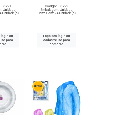
 571271
Código: 571272
Código:
: Unidade
Embalagem: Unidade
Embalagem
4 Unidade(s)
Caixa Com: 24 Unidade(s)
Caixa Com: 4
 login ou
Faça seu login ou
Faça seu 
-se para
cadastre-se para
cadastre
rar.
comprar.
comp