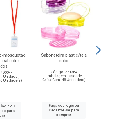
 c/mosquetao
Saboneteira plast c/tela
Prato plas
tical color
color
colo
idos
Código: 271364
Código:
 490044
Embalagem: Unidade
Embalagem
: Unidade
Caixa Com: 48 Unidade(s)
Caixa Com: 4
60 Unidade(s)
Faça seu login ou
Faça seu 
 login ou
cadastre-se para
cadastre
-se para
comprar.
comp
rar.