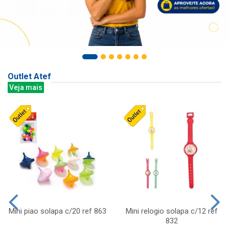
Outlet Atef
Veja mais
Mini piao solapa c/20 ref 863
Mini relogio solapa c/12 ref
832