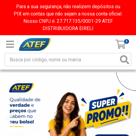
Para a sua segurança, não realizem depósitos ou
PIX em contas que não sejam a nossa conta oficial.
Nosso CNPJ é: 27.717.135/0001-29 ATEF
DISTRIBUIDORA EIRELI
0