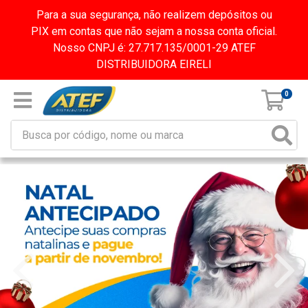
Para a sua segurança, não realizem depósitos ou
PIX em contas que não sejam a nossa conta oficial.
Nosso CNPJ é: 27.717.135/0001-29 ATEF
DISTRIBUIDORA EIRELI
0