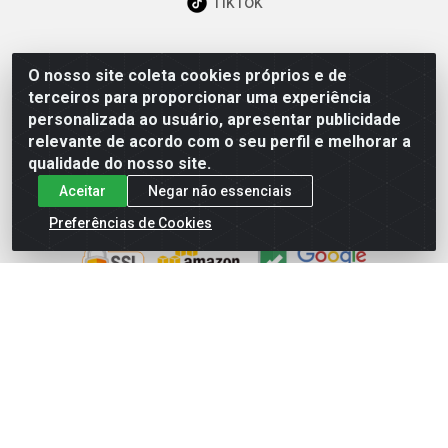
TikTok
O nosso site coleta cookies próprios e de
Baixe já nosso APP
terceiros para proporcionar uma experiência
personalizada ao usuário, apresentar publicidade
relevante de acordo com o seu perfil e melhorar a
qualidade do nosso site.
Aceitar
Negar não essenciais
Site Seguro
Preferências de Cookies
Loja / Showroom
Tel.: (11) 3227-0546
Av Vautier, 587/597 - Pari - São Paulo/SP