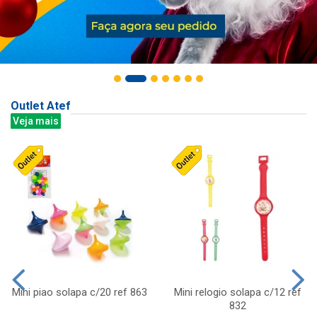
Outlet Atef
Veja mais
Mini piao solapa c/20 ref 863
Mini relogio solapa c/12 ref
832