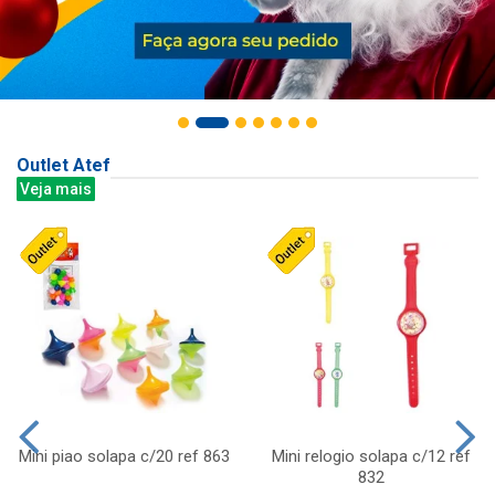
Outlet Atef
Veja mais
Mini piao solapa c/20 ref 863
Mini relogio solapa c/12 ref
832