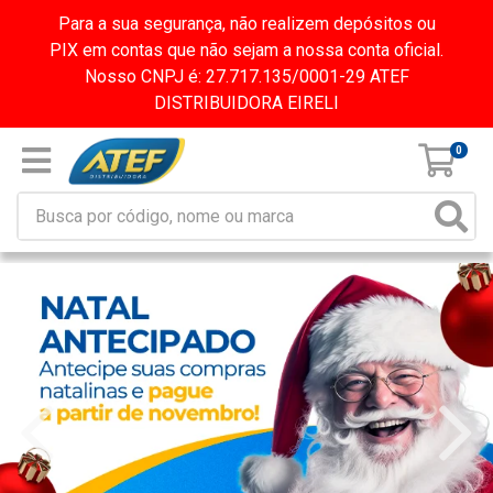
Para a sua segurança, não realizem depósitos ou
PIX em contas que não sejam a nossa conta oficial.
Nosso CNPJ é: 27.717.135/0001-29 ATEF
DISTRIBUIDORA EIRELI
0