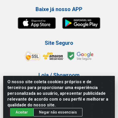
Baixe já nosso APP
Site Seguro
Loja / Showroom
O nosso site coleta cookies próprios e de
Tel.: (11) 3227-0546
terceiros para proporcionar uma experiência
Av Vautier, 587/597 - Pari - São Paulo/SP
personalizada ao usuário, apresentar publicidade
relevante de acordo com o seu perfil e melhorar a
qualidade do nosso site.
Aceitar
Negar não essenciais
Atef Distribuidora LTDA - Av. Vautier, 585/597 - Pari - São