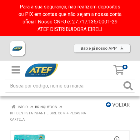
Para a sua segurança, não realizem depósitos
ou PIX em contas que não sejam a nossa conta
oficial. Nosso CNPJ é: 27.717.135/0001-29
ATEF DISTRIBUIDORA EIRELI
Baixe já nosso APP
0
VOLTAR
INÍCIO
BRINQUEDOS
KIT DENTISTA INFANTIL GIRL COM 4 PECAS NA
CARTELA