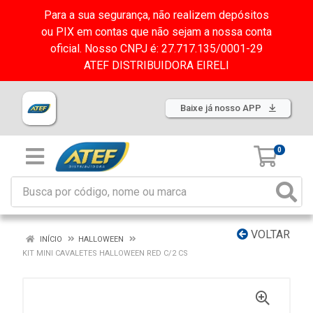
Para a sua segurança, não realizem depósitos
ou PIX em contas que não sejam a nossa conta
oficial. Nosso CNPJ é: 27.717.135/0001-29
ATEF DISTRIBUIDORA EIRELI
Baixe já nosso APP
0
VOLTAR
INÍCIO
HALLOWEEN
KIT MINI CAVALETES HALLOWEEN RED C/2 CS