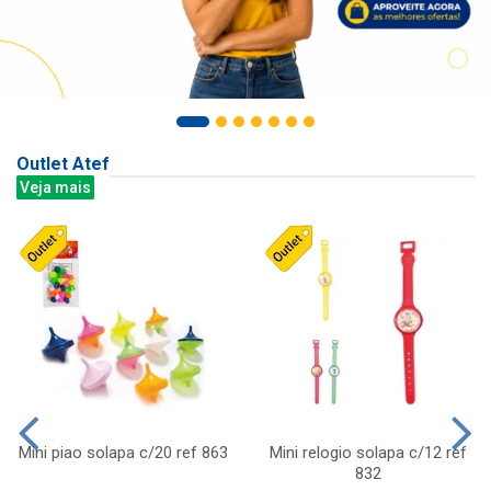
Outlet Atef
Veja mais
Mini piao solapa c/20 ref 863
Mini relogio solapa c/12 ref
832