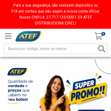
Para a sua segurança, não realizem depósitos ou
PIX em contas que não sejam a nossa conta oficial.
Nosso CNPJ é: 27.717.135/0001-29 ATEF
DISTRIBUIDORA EIRELI
0