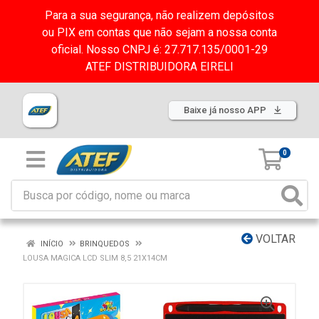
Para a sua segurança, não realizem depósitos
ou PIX em contas que não sejam a nossa conta
oficial. Nosso CNPJ é: 27.717.135/0001-29
ATEF DISTRIBUIDORA EIRELI
Baixe já nosso APP
0
VOLTAR
INÍCIO
BRINQUEDOS
LOUSA MAGICA LCD SLIM 8,5 21X14CM