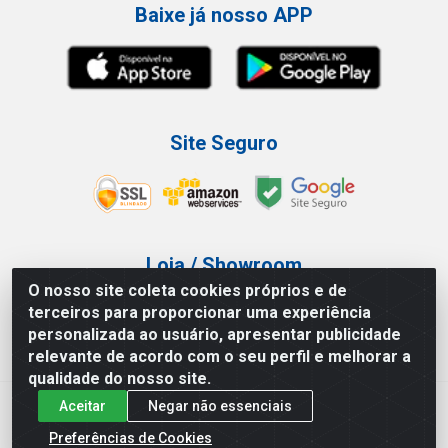
Baixe já nosso APP
Site Seguro
Loja / Showroom
O nosso site coleta cookies próprios e de
Tel.: (11) 3227-0546
terceiros para proporcionar uma experiência
Av Vautier, 587/597 - Pari - São Paulo/SP
personalizada ao usuário, apresentar publicidade
relevante de acordo com o seu perfil e melhorar a
qualidade do nosso site.
Aceitar
Negar não essenciais
Atef Distribuidora LTDA - Av. Vautier, 585/597 - Pari - São
Paulo/SP - CEP 03.032-000 - CNPJ 27.717.135/0001-29
Preferências de Cookies