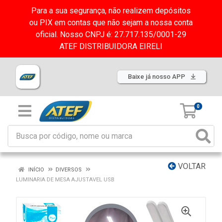
Para a sua segurança, não realizem depósitos
ou PIX em contas que não sejam a nossa conta
oficial. Nosso CNPJ é: 27.717.135/0001-29
ATEF DISTRIBUIDORA EIRELI
Baixe já nosso APP
0
VOLTAR
INÍCIO
DIVERSOS
LUMINARIA DE MESA AJUSTAVEL USB