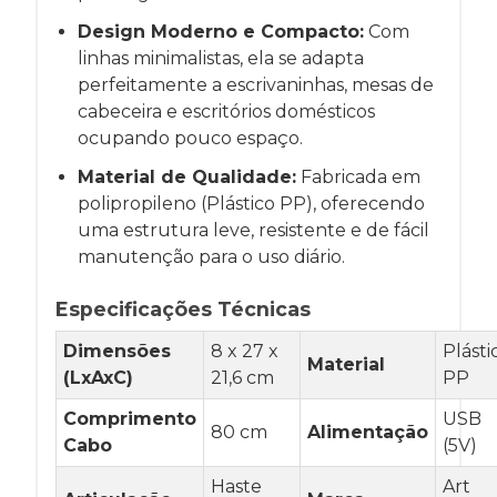
Design Moderno e Compacto:
Com
linhas minimalistas, ela se adapta
perfeitamente a escrivaninhas, mesas de
cabeceira e escritórios domésticos
ocupando pouco espaço.
Material de Qualidade:
Fabricada em
polipropileno (Plástico PP), oferecendo
uma estrutura leve, resistente e de fácil
manutenção para o uso diário.
Especificações Técnicas
Dimensões
8 x 27 x
Plásti
Material
(LxAxC)
21,6 cm
PP
Comprimento
USB
80 cm
Alimentação
Cabo
(5V)
Haste
Art