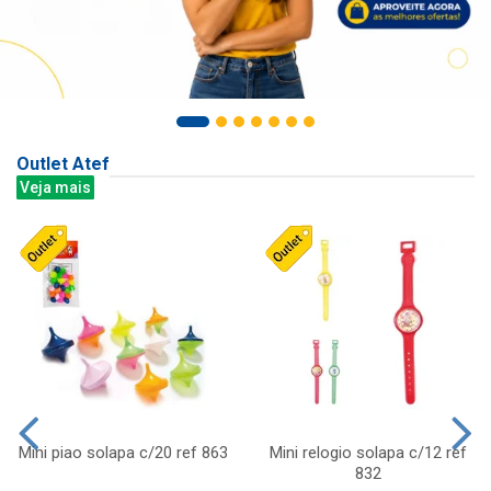
Outlet Atef
Veja mais
Mini piao solapa c/20 ref 863
Mini relogio solapa c/12 ref
832