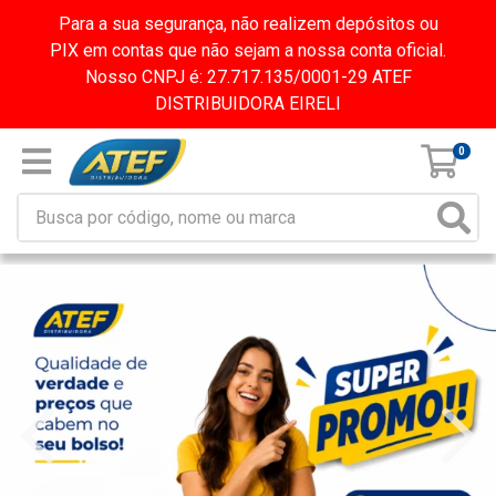
Para a sua segurança, não realizem depósitos ou
PIX em contas que não sejam a nossa conta oficial.
Nosso CNPJ é: 27.717.135/0001-29 ATEF
DISTRIBUIDORA EIRELI
0