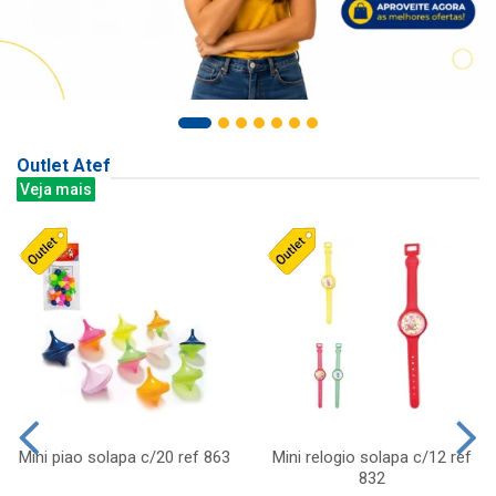
Outlet Atef
Veja mais
Mini piao solapa c/20 ref 863
Mini relogio solapa c/12 ref
832