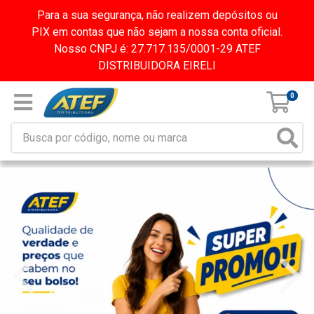
Para a sua segurança, não realizem depósitos ou
PIX em contas que não sejam a nossa conta oficial.
Nosso CNPJ é: 27.717.135/0001-29 ATEF
DISTRIBUIDORA EIRELI
0