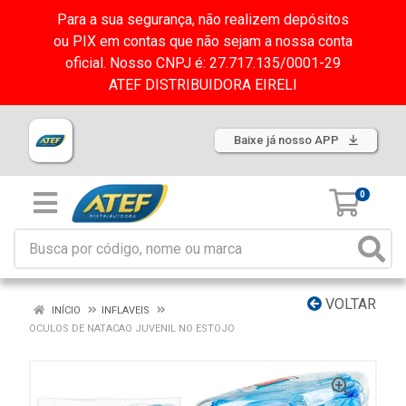
Para a sua segurança, não realizem depósitos
ou PIX em contas que não sejam a nossa conta
oficial. Nosso CNPJ é: 27.717.135/0001-29
ATEF DISTRIBUIDORA EIRELI
Baixe já nosso APP
0
VOLTAR
INÍCIO
INFLAVEIS
OCULOS DE NATACAO JUVENIL NO ESTOJO