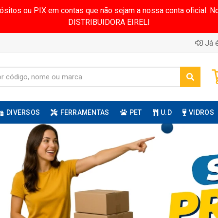
pósitos ou PIX em contas que não sejam a nossa conta oficial.
DISTRIBUIDORA EIRELI
Já é
DIVERSOS
FERRAMENTAS
PET
U.D
VIDROS