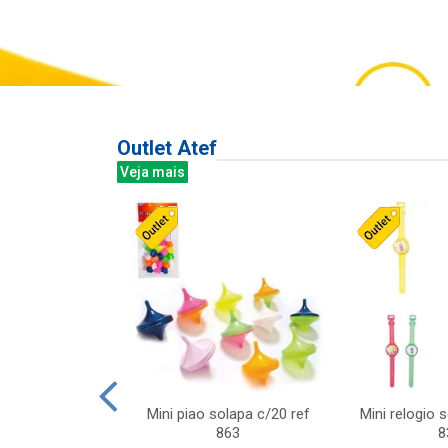
Outlet Atef
Veja mais
last c/div
Mini piao solapa c/20 ref
Mini relogio 
m ursinhos sor
863
8