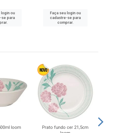
Faça seu 
 login ou
Faça seu login ou
cadastre
-se para
cadastre-se para
comp
rar.
comprar.
 500ml loom
Prato fundo cer 21,5cm
Prato raso c