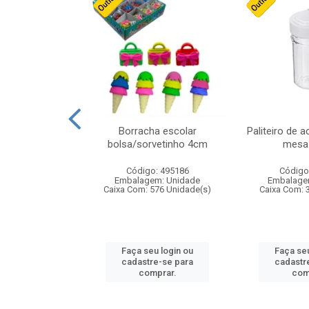
cores sortidas
Borracha escolar
Paliteiro de a
ref 130s
bolsa/sorvetinho 4cm
mesa 
: 826147
Código: 495186
Código
m: Unidade
Embalagem: Unidade
Embalage
160 Unidade(s)
Caixa Com: 576 Unidade(s)
Caixa Com: 
u login ou
Faça seu login ou
Faça seu
e-se para
cadastre-se para
cadastr
prar.
comprar.
com