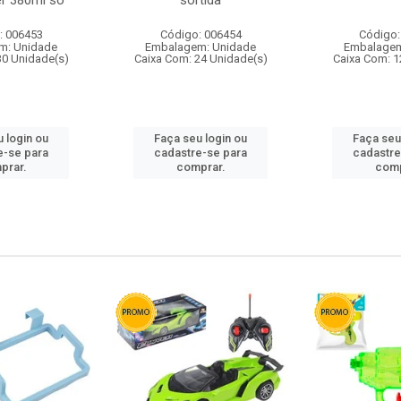
r 380ml so
sortida
: 006453
Código: 006454
Código:
m: Unidade
Embalagem: Unidade
Embalagem
30 Unidade(s)
Caixa Com: 24 Unidade(s)
Caixa Com: 1
 login ou
Faça seu login ou
Faça seu
e-se para
cadastre-se para
cadastre
prar.
comprar.
comp