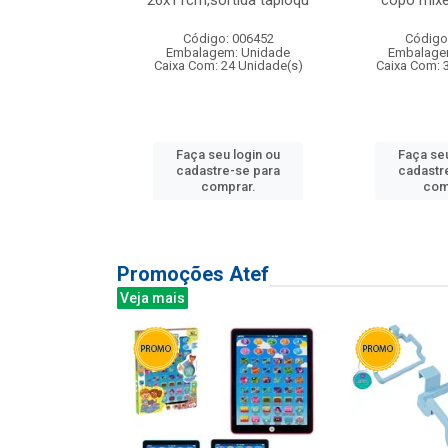
irios
26x11cm,sortida tapioqu
copo mixe
: 135177
Código: 006452
Código
m: Unidade
Embalagem: Unidade
Embalage
12 Unidade(s)
Caixa Com: 24 Unidade(s)
Caixa Com: 
u login ou
Faça seu login ou
Faça seu
e-se para
cadastre-se para
cadastr
prar.
comprar.
com
Promoções Atef
Veja mais