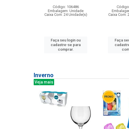
: 275814
Código: 106486
Código
m: Unidade
Embalagem: Unidade
Embalage
240 Unidade(s)
Caixa Com: 24 Unidade(s)
Caixa Com: 
u login ou
Faça seu login ou
Faça seu
e-se para
cadastre-se para
cadastr
prar.
comprar.
com
Inverno
Veja mais