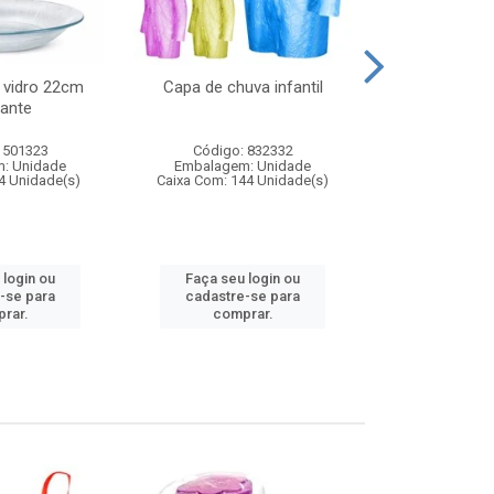
 vidro 22cm
Capa de chuva infantil
Jg prato fun
ante
diam
 501323
Código: 832332
Código:
: Unidade
Embalagem: Unidade
Embalagem
4 Unidade(s)
Caixa Com: 144 Unidade(s)
Caixa Com: 6
 login ou
Faça seu login ou
Faça seu 
-se para
cadastre-se para
cadastre
rar.
comprar.
comp