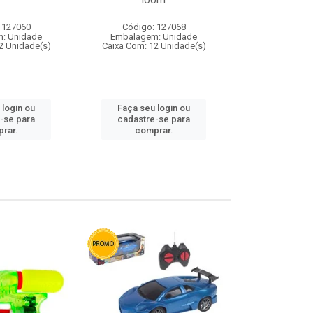
loom
 127060
Código: 127068
Código:
: Unidade
Embalagem: Unidade
Embalagem
2 Unidade(s)
Caixa Com: 12 Unidade(s)
Caixa Com: 1
 login ou
Faça seu login ou
Faça seu 
-se para
cadastre-se para
cadastre
rar.
comprar.
comp