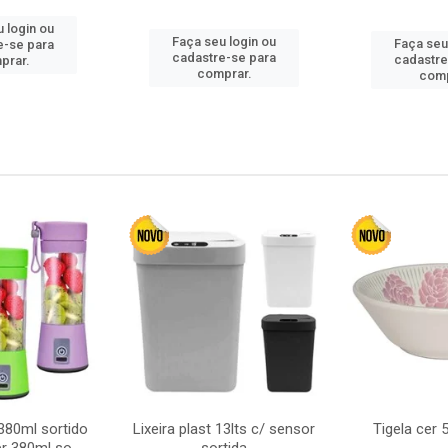
 login ou
Faça seu login ou
Faça seu
e-se para
cadastre-se para
cadastre
prar.
comprar.
comp
380ml sortido
Lixeira plast 13lts c/ sensor
Tigela cer