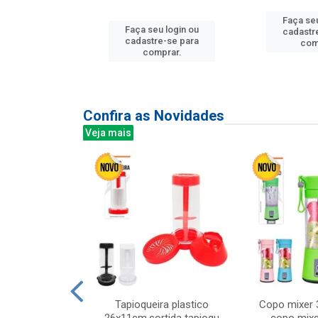
u login ou
Faça seu
Faça seu login ou
e-se para
cadastr
cadastre-se para
prar.
com
comprar.
Confira as Novidades
Veja mais
mesa cer 18cm
Tapioqueira plastico
Copo mixer 