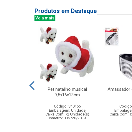
Produtos em Destaque
Veja mais
ado multiuso
Pet natalino musical
Amassador 
l 40x70cm
9,5x16x13cm
: 831322
Código: 840156
Código
m: Unidade
Embalagem: Unidade
Embalage
144 Unidade(s)
Caixa Com: 72 Unidade(s)
Caixa Com: 1
Inmetro: 006720/2019