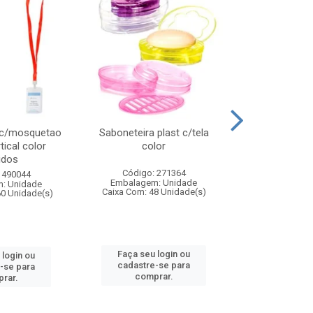
 c/mosquetao
Saboneteira plast c/tela
Prato plas
tical color
color
colo
idos
Código: 271364
Código:
 490044
Embalagem: Unidade
Embalagem
: Unidade
Caixa Com: 48 Unidade(s)
Caixa Com: 4
60 Unidade(s)
Faça seu login ou
Faça seu 
 login ou
cadastre-se para
cadastre
-se para
comprar.
comp
rar.