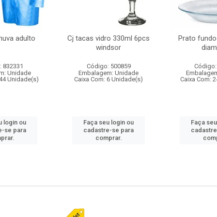
huva adulto
Cj tacas vidro 330ml 6pcs
Prato fundo
windsor
diam
: 832331
Código: 500859
Código:
m: Unidade
Embalagem: Unidade
Embalagem
44 Unidade(s)
Caixa Com: 6 Unidade(s)
Caixa Com: 2
 login ou
Faça seu login ou
Faça seu
e-se para
cadastre-se para
cadastre
prar.
comprar.
comp