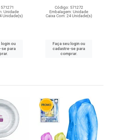
 571271
Código: 571272
Código:
: Unidade
Embalagem: Unidade
Embalagem
4 Unidade(s)
Caixa Com: 24 Unidade(s)
Caixa Com: 4
 login ou
Faça seu login ou
Faça seu 
-se para
cadastre-se para
cadastre
rar.
comprar.
comp