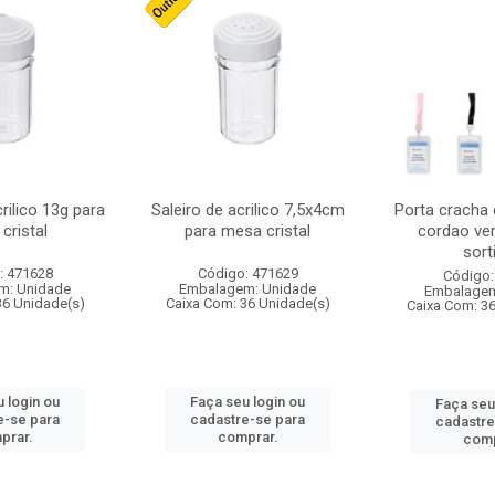
crilico 13g para
Saleiro de acrilico 7,5x4cm
Porta cracha
cristal
para mesa cristal
cordao ver
sort
: 471628
Código: 471629
Código:
m: Unidade
Embalagem: Unidade
Embalagem
36 Unidade(s)
Caixa Com: 36 Unidade(s)
Caixa Com: 3
 login ou
Faça seu login ou
Faça seu
e-se para
cadastre-se para
cadastre
prar.
comprar.
comp