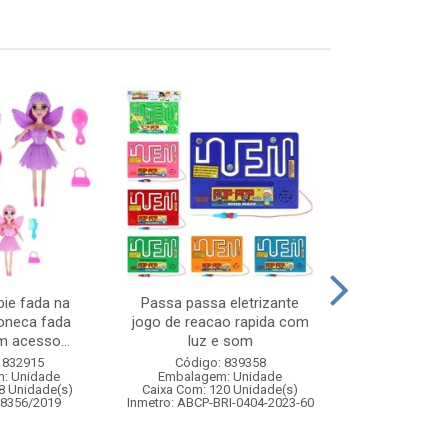
ie fada na
Passa passa eletrizante
Bambole col
boneca fada
jogo de reacao rapida com
unidades
 acesso...
luz e som
Código:
 832915
Código: 839358
Embalagem
: Unidade
Embalagem: Unidade
Caixa Com: 1
8 Unidade(s)
Caixa Com: 120 Unidade(s)
Inmetro: 0
08356/2019
Inmetro: ABCP-BRI-0404-2023-60