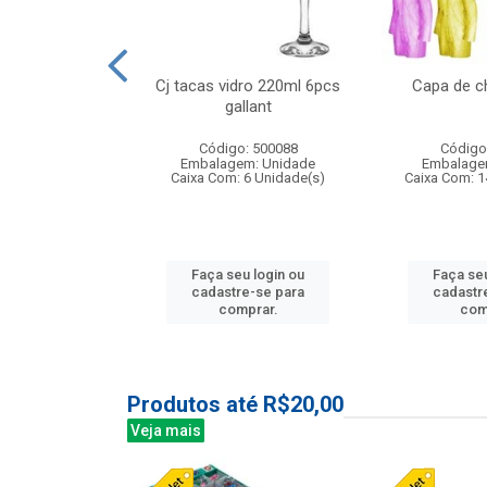
o raso 25,5cm
Cj tacas vidro 220ml 6pcs
Capa de c
e petala
gallant
: 503787
Código: 500088
Código
m: Unidade
Embalagem: Unidade
Embalage
24 Unidade(s)
Caixa Com: 6 Unidade(s)
Caixa Com: 1
u login ou
Faça seu login ou
Faça seu
e-se para
cadastre-se para
cadastr
prar.
comprar.
com
Produtos até R$20,00
Veja mais