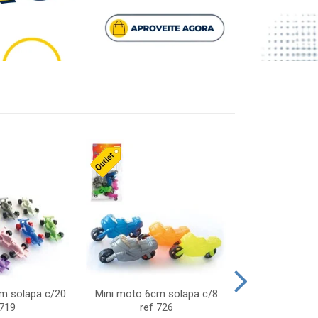
cm solapa c/20
Mini moto 6cm solapa c/8
Giro helice so
 719
ref 726
75