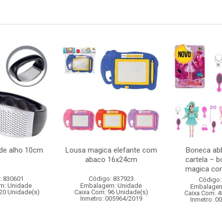
de alho 10cm
Lousa magica elefante com
Boneca abb
abaco 16x24cm
cartela – 
magica com
: 830601
Código: 837923
Código:
m: Unidade
Embalagem: Unidade
Embalagem
20 Unidade(s)
Caixa Com: 96 Unidade(s)
Caixa Com: 4
Inmetro: 005964/2019
Inmetro: 0