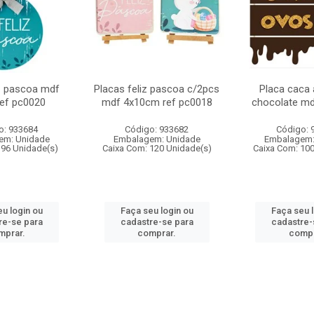
iz pascoa mdf
Placas feliz pascoa c/2pcs
Placa caca
ef pc0020
mdf 4x10cm ref pc0018
chocolate m
o: 933684
Código: 933682
Código: 
em: Unidade
Embalagem: Unidade
Embalagem:
 96 Unidade(s)
Caixa Com: 120 Unidade(s)
Caixa Com: 10
u login ou
Faça seu login ou
Faça seu 
re-se para
cadastre-se para
cadastre-
mprar.
comprar.
compr