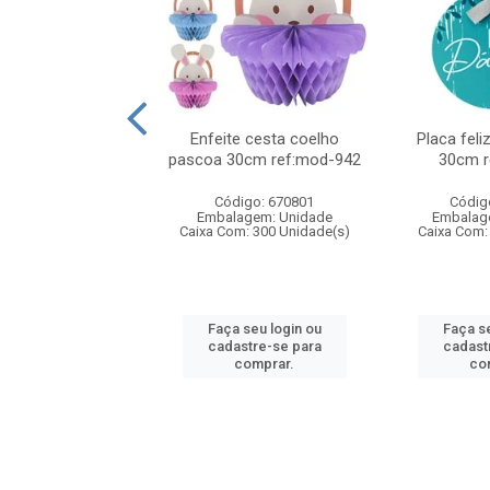
iz pascoa mdf c/2
Enfeite cesta coelho
Placa fel
s 20x20cm
pascoa 30cm ref:mod-942
30cm r
digo: 932822
Código: 670801
Códig
agem: Unidade
Embalagem: Unidade
Embalag
om: 50 Unidade(s)
Caixa Com: 300 Unidade(s)
Caixa Com:
 seu login ou
Faça seu login ou
Faça se
astre-se para
cadastre-se para
cadast
comprar.
comprar.
co