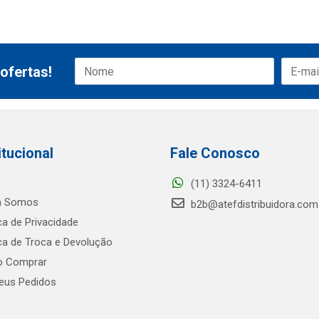
ofertas!
itucional
Fale Conosco
(11) 3324-6411
 Somos
b2b@atefdistribuidora.com
ica de Privacidade
ica de Troca e Devolução
 Comprar
us Pedidos