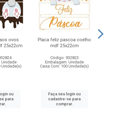
 aos ovos
Placa feliz pascoa coelho
Placa feliz pasc
df 25x22cm
mdf 25x22cm
pcs 20x2
932824
Código: 932823
Código: 932
 Unidade
Embalagem: Unidade
Embalagem: U
0 Unidade(s)
Caixa Com: 100 Unidade(s)
Caixa Com: 50 Un
login ou
Faça seu login ou
Faça seu log
se para
cadastre-se para
cadastre-se 
ar.
comprar.
comprar