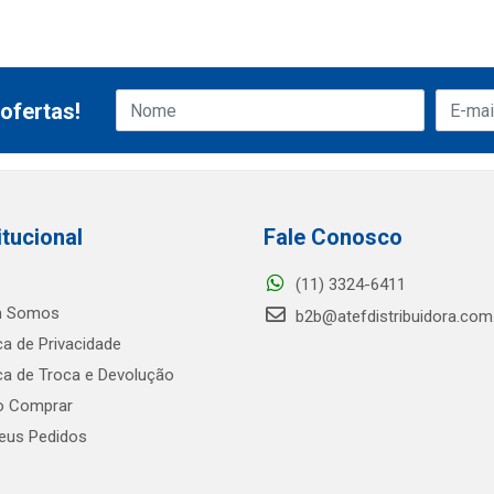
ofertas!
itucional
Fale Conosco
(11) 3324-6411
 Somos
b2b@atefdistribuidora.com
ica de Privacidade
ica de Troca e Devolução
 Comprar
us Pedidos