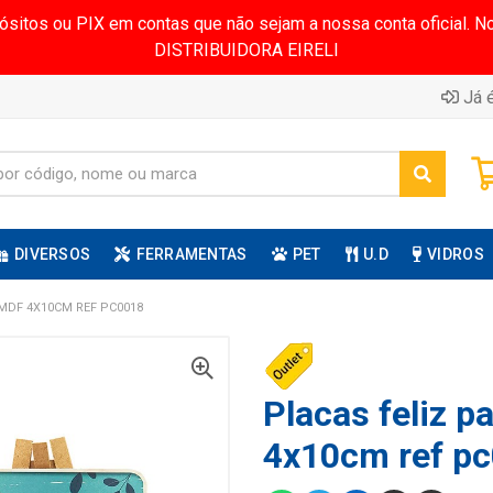
pósitos ou PIX em contas que não sejam a nossa conta oficial.
DISTRIBUIDORA EIRELI
Já é
DIVERSOS
FERRAMENTAS
PET
U.D
VIDROS
MDF 4X10CM REF PC0018
Placas feliz 
4x10cm ref p