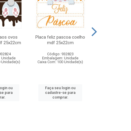
 aos ovos
Placa feliz pascoa coelho
Placa feliz pasc
df 25x22cm
mdf 25x22cm
pcs 20x2
932824
Código: 932823
Código: 932
 Unidade
Embalagem: Unidade
Embalagem: U
0 Unidade(s)
Caixa Com: 100 Unidade(s)
Caixa Com: 50 Un
login ou
Faça seu login ou
Faça seu log
se para
cadastre-se para
cadastre-se 
ar.
comprar.
comprar