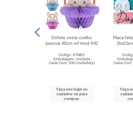
iz pascoa mdf c/2
Enfeite cesta coelho
Placa fel
s 20x20cm
pascoa 30cm ref:mod-942
26x25cm
digo: 932822
Código: 670801
Códig
agem: Unidade
Embalagem: Unidade
Embalag
om: 50 Unidade(s)
Caixa Com: 300 Unidade(s)
Caixa Com:
 seu login ou
Faça seu login ou
Faça se
astre-se para
cadastre-se para
cadast
comprar.
comprar.
co