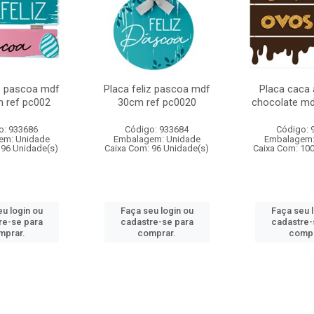
iz pascoa mdf
Placa feliz pascoa mdf
Placa caca
 ref pc002
30cm ref pc0020
chocolate m
o: 933686
Código: 933684
Código: 
em: Unidade
Embalagem: Unidade
Embalagem:
 96 Unidade(s)
Caixa Com: 96 Unidade(s)
Caixa Com: 10
u login ou
Faça seu login ou
Faça seu 
re-se para
cadastre-se para
cadastre-
mprar.
comprar.
compr