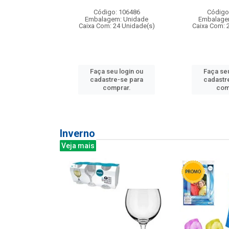
:240
Código: 106486
Código
: 275814
Embalagem: Unidade
Embalage
m: Unidade
Caixa Com: 24 Unidade(s)
Caixa Com: 
240 Unidade(s)
Faça seu login ou
Faça seu
u login ou
cadastre-se para
cadastr
e-se para
comprar.
com
prar.
Inverno
Veja mais