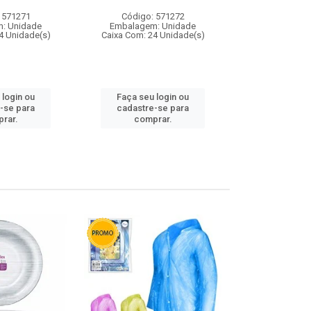
 571271
Código: 571272
Código:
: Unidade
Embalagem: Unidade
Embalagem
4 Unidade(s)
Caixa Com: 24 Unidade(s)
Caixa Com: 4
 login ou
Faça seu login ou
Faça seu 
-se para
cadastre-se para
cadastre
rar.
comprar.
comp