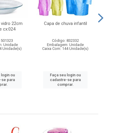
 vidro 22cm
Capa de chuva infantil
Jg prato fun
e cx:024
diam
 501323
Código: 832332
Código:
: Unidade
Embalagem: Unidade
Embalagem
4 Unidade(s)
Caixa Com: 144 Unidade(s)
Caixa Com: 6
 login ou
Faça seu login ou
Faça seu 
-se para
cadastre-se para
cadastre
rar.
comprar.
comp