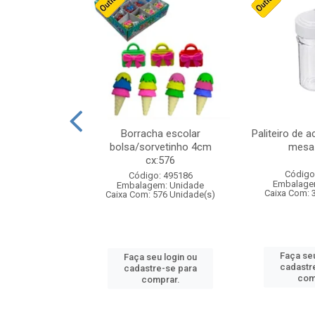
stico n.4 12cm
Borracha escolar
Paliteiro de a
bolsa/sorvetinho 4cm
mesa 
cx:576
: 940550
Código
Código: 495186
m: Unidade
Embalage
Embalagem: Unidade
24 Unidade(s)
Caixa Com: 
Caixa Com: 576 Unidade(s)
u login ou
Faça seu
Faça seu login ou
e-se para
cadastr
cadastre-se para
prar.
com
comprar.