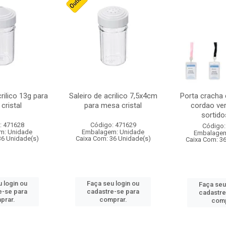
crilico 13g para
Saleiro de acrilico 7,5x4cm
Porta cracha
cristal
para mesa cristal
cordao ver
sortidos
: 471628
Código: 471629
Código:
m: Unidade
Embalagem: Unidade
Embalagem
36 Unidade(s)
Caixa Com: 36 Unidade(s)
Caixa Com: 3
 login ou
Faça seu login ou
Faça seu
e-se para
cadastre-se para
cadastre
prar.
comprar.
comp