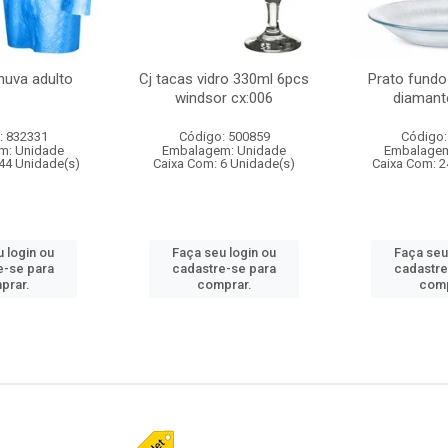
huva adulto
Cj tacas vidro 330ml 6pcs
Prato fundo
windsor cx:006
diamant
: 832331
Código: 500859
Código:
m: Unidade
Embalagem: Unidade
Embalagem
44 Unidade(s)
Caixa Com: 6 Unidade(s)
Caixa Com: 2
 login ou
Faça seu login ou
Faça seu
e-se para
cadastre-se para
cadastre
prar.
comprar.
comp