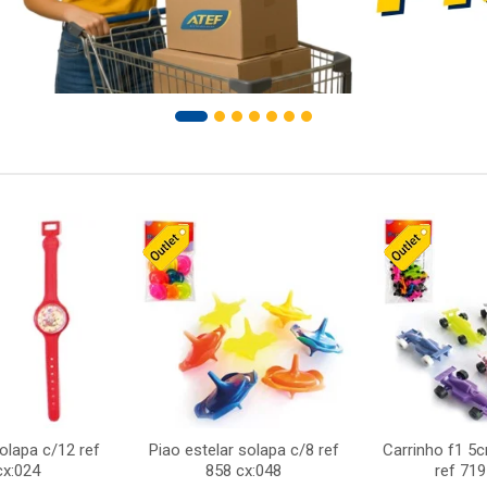
solapa c/12 ref
Piao estelar solapa c/8 ref
Carrinho f1 5
cx:024
858 cx:048
ref 719