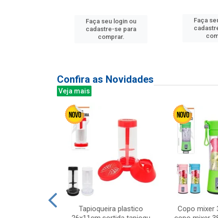
Faça seu
u login ou
Faça seu login ou
cadastr
e-se para
cadastre-se para
com
prar.
comprar.
Confira as Novidades
Veja mais
mesa cer 18cm
Tapioqueira plastico
Copo mixer 