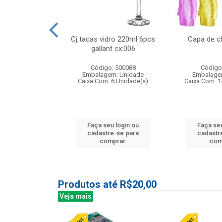
 vidro 23,5cm
Cj tacas vidro 220ml 6pcs
Capa de c
etala cx:024
gallant cx:006
: 503788
Código: 500088
Código
m: Unidade
Embalagem: Unidade
Embalage
24 Unidade(s)
Caixa Com: 6 Unidade(s)
Caixa Com: 1
u login ou
Faça seu login ou
Faça seu
e-se para
cadastre-se para
cadastr
prar.
comprar.
com
Produtos até R$20,00
Veja mais