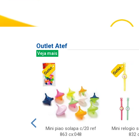
Outlet Atef
Veja mais
last c/div
Mini piao solapa c/20 ref
Mini relogio 
m ursinhos sor
863 cx:048
832 