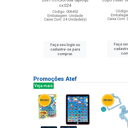
s cx:012
26x11cm,sortida tapioqu
copo mixer 3
cx:024
: 135177
Código
Código: 006452
m: Unidade
Embalage
Embalagem: Unidade
12 Unidade(s)
Caixa Com: 
Caixa Com: 24 Unidade(s)
u login ou
Faça seu
Faça seu login ou
e-se para
cadastr
cadastre-se para
prar.
com
comprar.
Promoções Atef
Veja mais