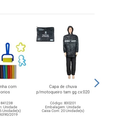
inha com
Capa de chuva
Celular intera
orios
p/motoqueiro tam gg cx:020
com musi
 841238
Código: 830201
Código:
: Unidade
Embalagem: Unidade
Embalagem
6 Unidade(s)
Caixa Com: 20 Unidade(s)
Caixa Com: 14
06390/2019
Inmetro: 0