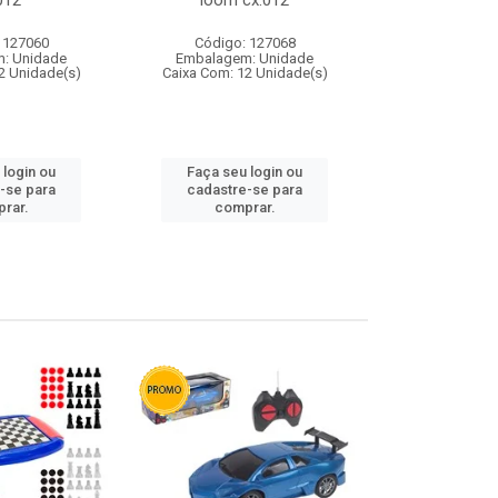
012
loom cx:012
cx:
 127060
Código: 127068
Código:
: Unidade
Embalagem: Unidade
Embalagem
2 Unidade(s)
Caixa Com: 12 Unidade(s)
Caixa Com: 1
 login ou
Faça seu login ou
Faça seu 
-se para
cadastre-se para
cadastre
rar.
comprar.
comp