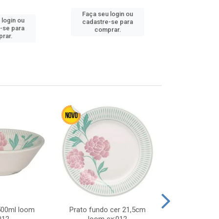
Faça seu login ou
 login ou
Faça seu 
cadastre-se para
-se para
cadastre
comprar.
rar.
comp
 500ml loom
Prato fundo cer 21,5cm
Prato raso c