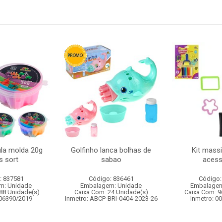
la molda 20g
Golfinho lanca bolhas de
Kit mass
s sort
sabao
acess
: 837581
Código: 836461
Código:
m: Unidade
Embalagem: Unidade
Embalagem
88 Unidade(s)
Caixa Com: 24 Unidade(s)
Caixa Com: 9
006390/2019
Inmetro: ABCP-BRI-0404-2023-26
Inmetro: 0