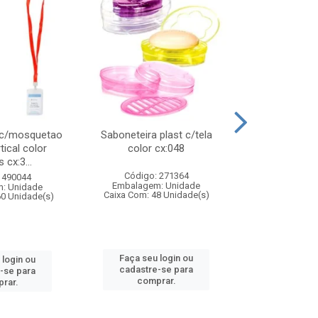
 c/mosquetao
Saboneteira plast c/tela
Prato plas
tical color
color cx:048
colorido
 cx:3...
Código: 271364
Código:
 490044
Embalagem: Unidade
Embalagem
: Unidade
Caixa Com: 48 Unidade(s)
Caixa Com: 4
60 Unidade(s)
Faça seu login ou
Faça seu 
 login ou
cadastre-se para
cadastre
-se para
comprar.
comp
rar.