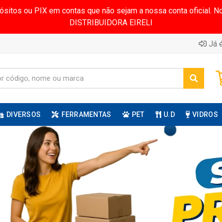
pósitos ou PIX em contas que não sejam a nossa conta oficial.
DISTRIBUIDORA EIRELI
Já é
DIVERSOS
FERRAMENTAS
PET
U.D
VIDROS