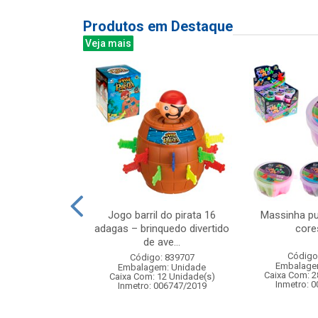
Produtos em Destaque
Veja mais
linhas sapinho
Jogo barril do pirata 16
Massinha pu
uedo educativo
adagas – brinquedo divertido
core
hab...
de ave...
Código
: 832297
Código: 839707
Embalage
m: Unidade
Embalagem: Unidade
Caixa Com: 2
 6 Unidade(s)
Caixa Com: 12 Unidade(s)
Inmetro: 
006747/2019
Inmetro: 006747/2019