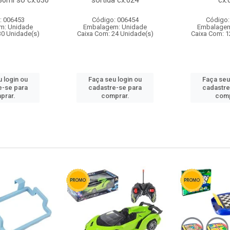
80ml so cx:030
sortida cx:024
cx:
: 006453
Código: 006454
Código:
m: Unidade
Embalagem: Unidade
Embalagem
30 Unidade(s)
Caixa Com: 24 Unidade(s)
Caixa Com: 1
 login ou
Faça seu login ou
Faça seu
e-se para
cadastre-se para
cadastre
prar.
comprar.
comp