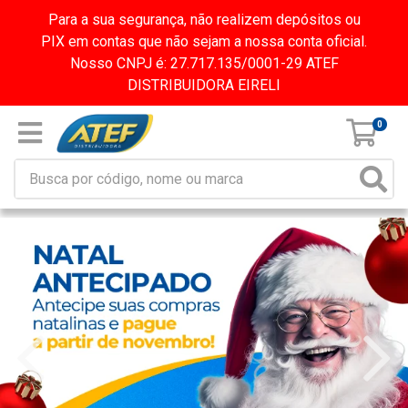
Para a sua segurança, não realizem depósitos ou
PIX em contas que não sejam a nossa conta oficial.
Nosso CNPJ é: 27.717.135/0001-29 ATEF
DISTRIBUIDORA EIRELI
0