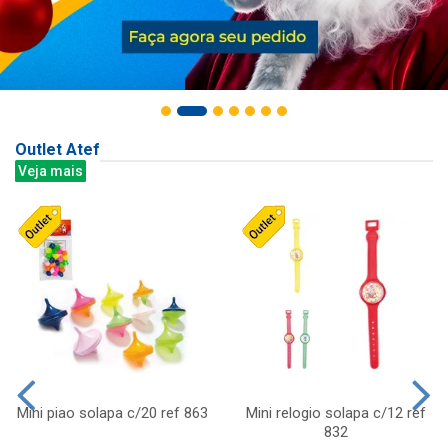
Outlet Atef
Veja mais
Mini piao solapa c/20 ref 863
Mini relogio solapa c/12 ref
832