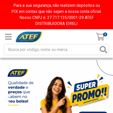
Para a sua segurança, não realizem depósitos ou
PIX em contas que não sejam a nossa conta oficial.
Nosso CNPJ é: 27.717.135/0001-29 ATEF
DISTRIBUIDORA EIRELI
0