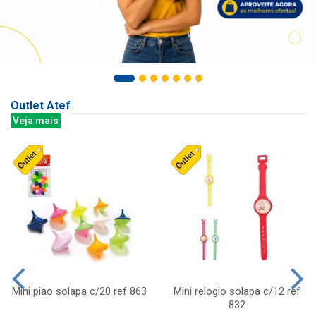
Outlet Atef
Veja mais
Mini piao solapa c/20 ref 863
Mini relogio solapa c/12 ref
832