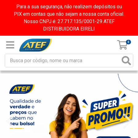
Para a sua segurança, não realizem depósitos ou
PIX em contas que não sejam a nossa conta oficial.
Nosso CNPJ é: 27.717.135/0001-29 ATEF
DISTRIBUIDORA EIRELI
0