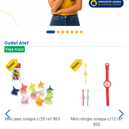
Outlet Atef
Veja mais
Mini piao solapa c/20 ref 863
Mini relogio solapa c/12 ref
832