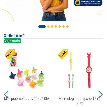
Outlet Atef
Veja mais
Mini piao solapa c/20 ref 863
Mini relogio solapa c/12 ref
832