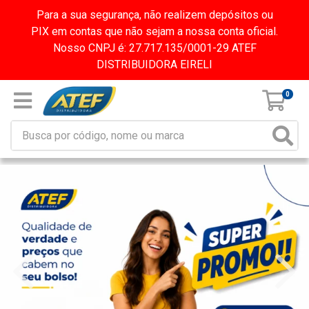
Para a sua segurança, não realizem depósitos ou
PIX em contas que não sejam a nossa conta oficial.
Nosso CNPJ é: 27.717.135/0001-29 ATEF
DISTRIBUIDORA EIRELI
0