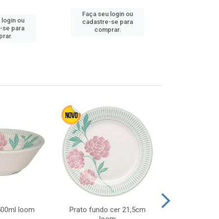
Faça seu login ou
 login ou
Faça seu 
cadastre-se para
-se para
cadastre
comprar.
rar.
comp
 500ml loom
Prato fundo cer 21,5cm
Prato raso c