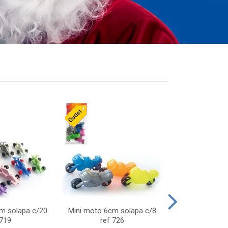
cm solapa c/20
Mini moto 6cm solapa c/8
Giro helice so
 719
ref 726
75