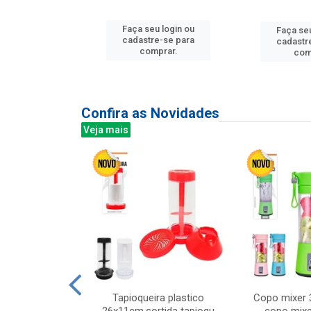
u login ou
Faça seu login ou
Faça seu
e-se para
cadastre-se para
cadastr
prar.
comprar.
com
Confira as Novidades
Veja mais
mesa cer 18cm
Tapioqueira plastico
Copo mixer 