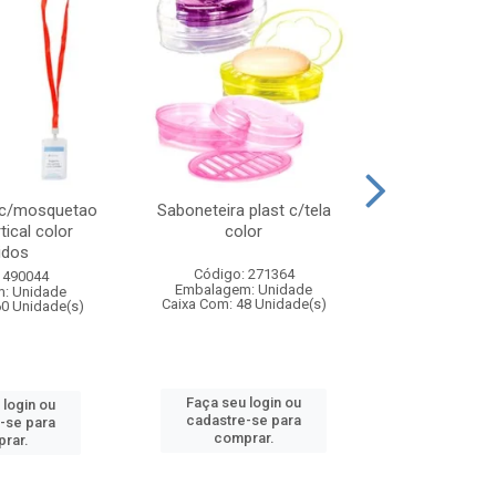
 c/mosquetao
Saboneteira plast c/tela
Prato plas
tical color
color
colo
idos
Código: 271364
Código:
 490044
Embalagem: Unidade
Embalagem
: Unidade
Caixa Com: 48 Unidade(s)
Caixa Com: 4
60 Unidade(s)
Faça seu login ou
Faça seu 
 login ou
cadastre-se para
cadastre
-se para
comprar.
comp
rar.