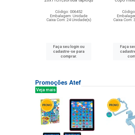
irios
26x11cm,sortida tapioqu
copo mixe
: 135177
Código: 006452
Código
m: Unidade
Embalagem: Unidade
Embalage
12 Unidade(s)
Caixa Com: 24 Unidade(s)
Caixa Com: 
u login ou
Faça seu login ou
Faça seu
e-se para
cadastre-se para
cadastr
prar.
comprar.
com
Promoções Atef
Veja mais