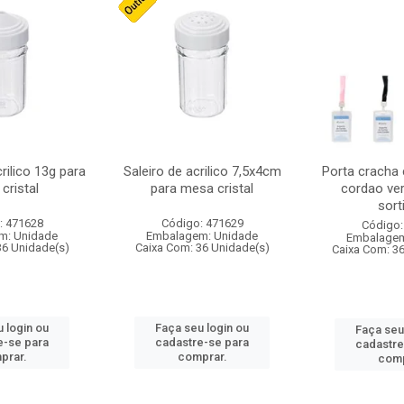
crilico 13g para
Saleiro de acrilico 7,5x4cm
Porta cracha
cristal
para mesa cristal
cordao ver
sort
: 471628
Código: 471629
Código:
m: Unidade
Embalagem: Unidade
Embalagem
36 Unidade(s)
Caixa Com: 36 Unidade(s)
Caixa Com: 3
 login ou
Faça seu login ou
Faça seu
e-se para
cadastre-se para
cadastre
prar.
comprar.
comp