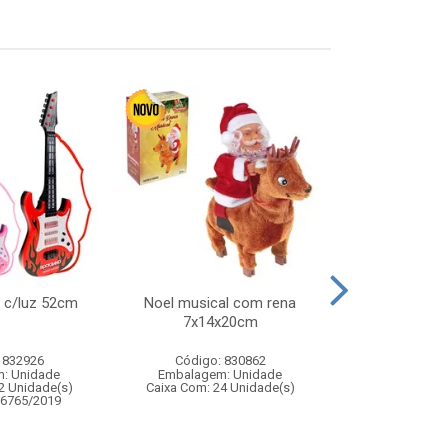
r c/luz 52cm
Noel musical com rena
Kit badminton
7x14x20cm
 832926
Código: 830862
Código:
: Unidade
Embalagem: Unidade
Embalagem
2 Unidade(s)
Caixa Com: 24 Unidade(s)
Caixa Com: 2
06765/2019
Inmetro: 0