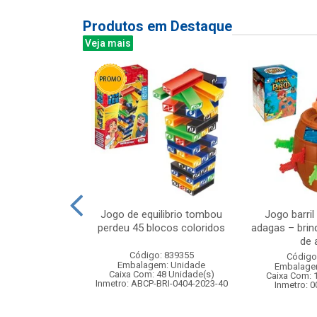
Produtos em Destaque
Veja mais
el simples
Jogo de equilibrio tombou
Jogo barril
x41cm
perdeu 45 blocos coloridos
adagas – brin
de a
: 830884
Código: 839355
Código
m: Unidade
Embalagem: Unidade
Embalage
120 Unidade(s)
Caixa Com: 48 Unidade(s)
Caixa Com: 
Inmetro: ABCP-BRI-0404-2023-40
Inmetro: 