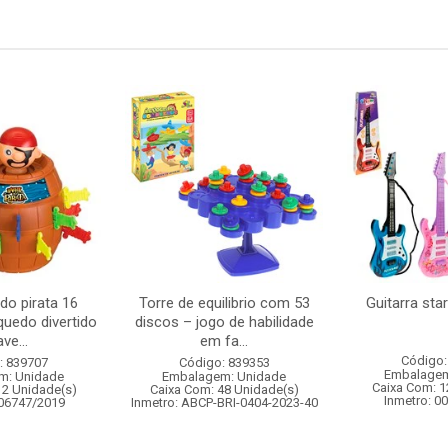
 do pirata 16
Torre de equilibrio com 53
Guitarra sta
quedo divertido
discos – jogo de habilidade
ve...
em fa...
Código:
: 839707
Código: 839353
Embalagem
m: Unidade
Embalagem: Unidade
Caixa Com: 1
12 Unidade(s)
Caixa Com: 48 Unidade(s)
Inmetro: 0
006747/2019
Inmetro: ABCP-BRI-0404-2023-40