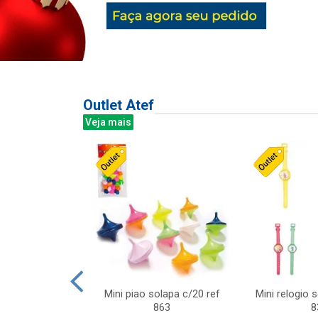
Outlet Atef
Veja mais
last c/div
Mini piao solapa c/20 ref
Mini relogio 
m ursinhos sor
863
8