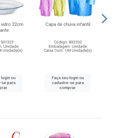
 vidro 22cm
Capa de chuva infantil
Jg prato fun
ante
diam
 501323
Código: 832332
Código:
: Unidade
Embalagem: Unidade
Embalagem
4 Unidade(s)
Caixa Com: 144 Unidade(s)
Caixa Com: 6
 login ou
Faça seu login ou
Faça seu 
-se para
cadastre-se para
cadastre
rar.
comprar.
comp