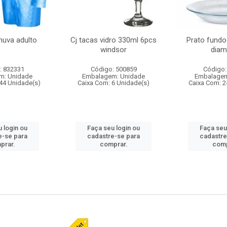
huva adulto
Cj tacas vidro 330ml 6pcs
Prato fundo
windsor
diam
: 832331
Código: 500859
Código:
m: Unidade
Embalagem: Unidade
Embalagem
44 Unidade(s)
Caixa Com: 6 Unidade(s)
Caixa Com: 2
 login ou
Faça seu login ou
Faça seu
e-se para
cadastre-se para
cadastre
prar.
comprar.
comp