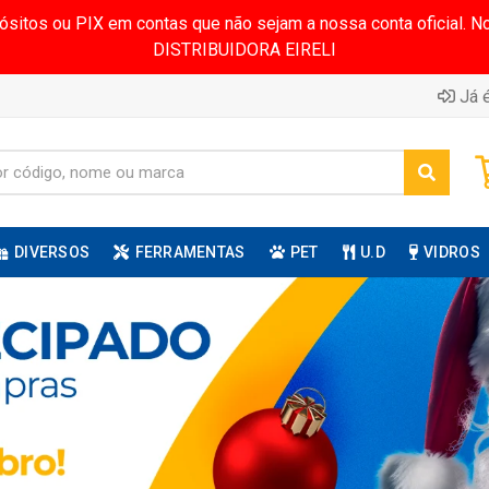
pósitos ou PIX em contas que não sejam a nossa conta oficial.
DISTRIBUIDORA EIRELI
Já é
DIVERSOS
FERRAMENTAS
PET
U.D
VIDROS