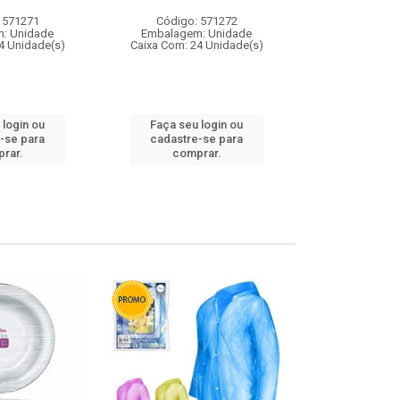
 571271
Código: 571272
Código:
: Unidade
Embalagem: Unidade
Embalagem
4 Unidade(s)
Caixa Com: 24 Unidade(s)
Caixa Com: 4
 login ou
Faça seu login ou
Faça seu 
-se para
cadastre-se para
cadastre
rar.
comprar.
comp