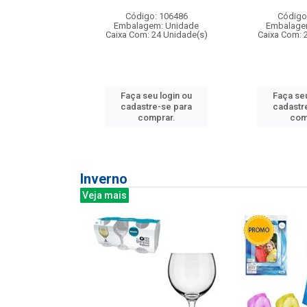
: 275814
Código: 106486
Código
m: Unidade
Embalagem: Unidade
Embalage
240 Unidade(s)
Caixa Com: 24 Unidade(s)
Caixa Com: 
u login ou
Faça seu login ou
Faça seu
e-se para
cadastre-se para
cadastr
prar.
comprar.
com
Inverno
Veja mais