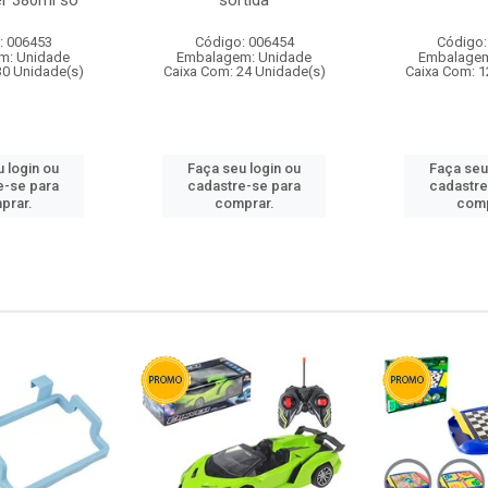
r 380ml so
sortida
: 006453
Código: 006454
Código:
m: Unidade
Embalagem: Unidade
Embalagem
30 Unidade(s)
Caixa Com: 24 Unidade(s)
Caixa Com: 1
 login ou
Faça seu login ou
Faça seu
e-se para
cadastre-se para
cadastre
prar.
comprar.
comp