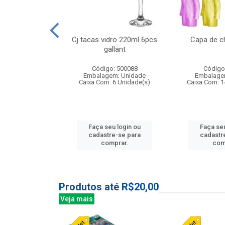
 vidro 23,5cm
Cj tacas vidro 220ml 6pcs
Capa de c
e petala
gallant
: 503788
Código: 500088
Código
m: Unidade
Embalagem: Unidade
Embalage
24 Unidade(s)
Caixa Com: 6 Unidade(s)
Caixa Com: 1
u login ou
Faça seu login ou
Faça seu
e-se para
cadastre-se para
cadastr
prar.
comprar.
com
Produtos até R$20,00
Veja mais