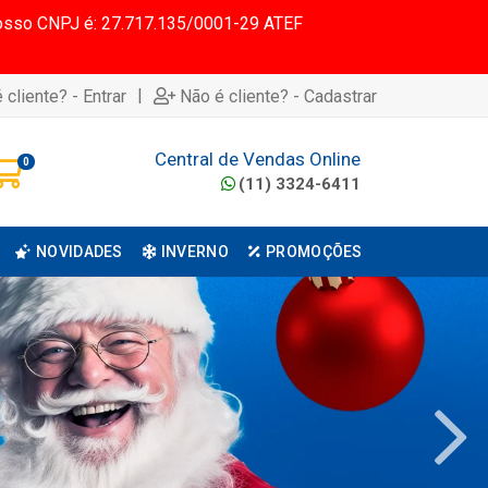
 Nosso CNPJ é: 27.717.135/0001-29 ATEF
|
 cliente? - Entrar
Não é cliente? - Cadastrar
Central de Vendas Online
0
(11) 3324-6411
NOVIDADES
INVERNO
PROMOÇÕES