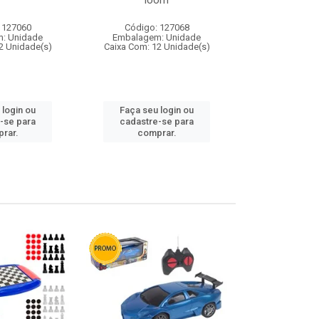
loom
 127060
Código: 127068
Código:
: Unidade
Embalagem: Unidade
Embalagem
2 Unidade(s)
Caixa Com: 12 Unidade(s)
Caixa Com: 1
 login ou
Faça seu login ou
Faça seu 
-se para
cadastre-se para
cadastre
rar.
comprar.
comp