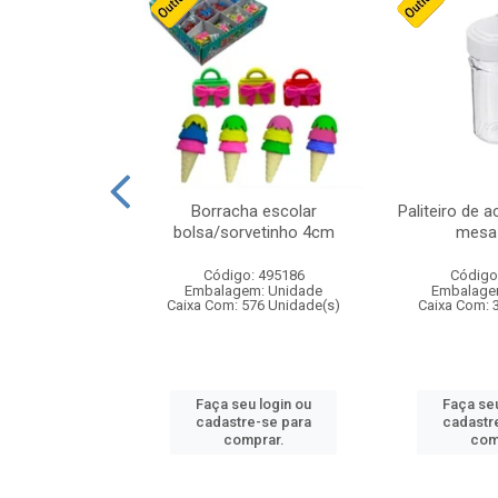
stico n.4 12cm
Borracha escolar
Paliteiro de a
bolsa/sorvetinho 4cm
mesa 
: 940550
Código: 495186
Código
m: Unidade
Embalagem: Unidade
Embalage
24 Unidade(s)
Caixa Com: 576 Unidade(s)
Caixa Com: 
u login ou
Faça seu login ou
Faça seu
e-se para
cadastre-se para
cadastr
prar.
comprar.
com