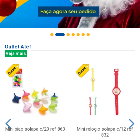
Outlet Atef
Veja mais
Mini piao solapa c/20 ref 863
Mini relogio solapa c/12 ref
832