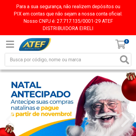
Para a sua segurança, não realizem depósitos ou
PIX em contas que não sejam a nossa conta oficial.
Nosso CNPJ é: 27.717.135/0001-29 ATEF
DISTRIBUIDORA EIRELI
0