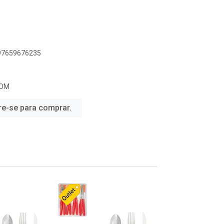
897659676235
COM
re-se para comprar.