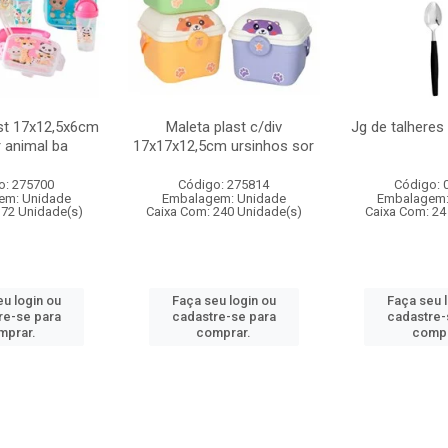
st 17x12,5x6cm
Maleta plast c/div
Jg de talheres
r animal ba
17x17x12,5cm ursinhos sor
o: 275700
Código: 275814
Código: 
em: Unidade
Embalagem: Unidade
Embalagem:
 72 Unidade(s)
Caixa Com: 240 Unidade(s)
Caixa Com: 24
u login ou
Faça seu login ou
Faça seu 
re-se para
cadastre-se para
cadastre-
mprar.
comprar.
compr