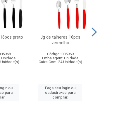
 16pcs preto
Jg de talheres 16pcs
Tapioqueira pl
vermelho
26x11cm,sortida
005968
Código: 005969
Código: 006
 Unidade
Embalagem: Unidade
Embalagem: U
 Unidade(s)
Caixa Com: 24 Unidade(s)
Caixa Com: 24 Un
login ou
Faça seu login ou
Faça seu log
se para
cadastre-se para
cadastre-se 
ar.
comprar.
comprar