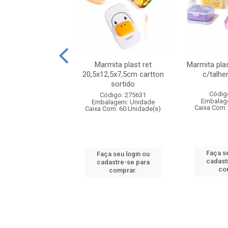
ueira plastico
Marmita plast ret
Marmita pla
,sortida tapioqu
20,5x12,5x7,5cm cartton
c/talhe
sortido
digo: 006452
Códig
Código: 275631
agem: Unidade
Embalag
Embalagem: Unidade
om: 24 Unidade(s)
Caixa Com:
Caixa Com: 60 Unidade(s)
 seu login ou
Faça se
Faça seu login ou
astre-se para
cadast
cadastre-se para
comprar.
co
comprar.