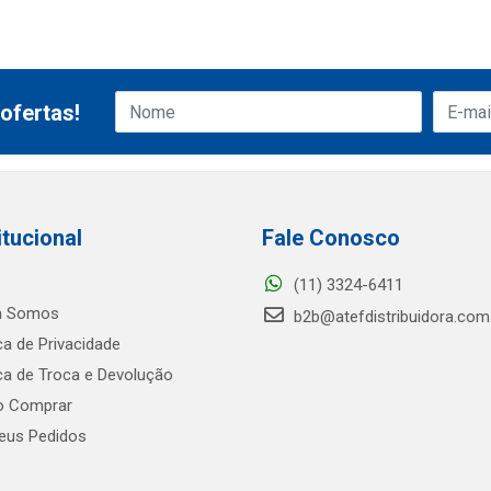
ofertas!
itucional
Fale Conosco
(11) 3324-6411
 Somos
b2b@atefdistribuidora.com
ica de Privacidade
ica de Troca e Devolução
 Comprar
us Pedidos