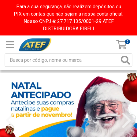
Para a sua segurança, não realizem depósitos ou
PIX em contas que não sejam a nossa conta oficial.
Nosso CNPJ é: 27.717.135/0001-29 ATEF
DISTRIBUIDORA EIRELI
0