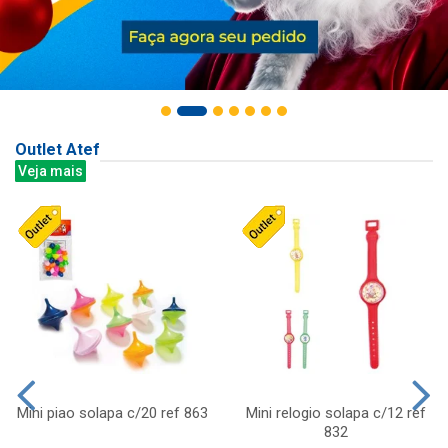
Outlet Atef
Veja mais
Mini piao solapa c/20 ref 863
Mini relogio solapa c/12 ref
832