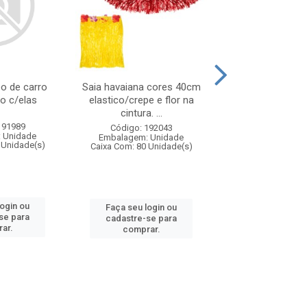
o de carro
Saia havaiana cores 40cm
Cocar indio c
do c/elas
elastico/crepe e flor na
sortidas m
cintura. ...
191989
Código: 192
Código: 192043
 Unidade
Embalagem: U
Embalagem: Unidade
 Unidade(s)
Caixa Com: 120 U
Caixa Com: 80 Unidade(s)
login ou
Faça seu log
Faça seu login ou
se para
cadastre-se 
cadastre-se para
ar.
comprar
comprar.