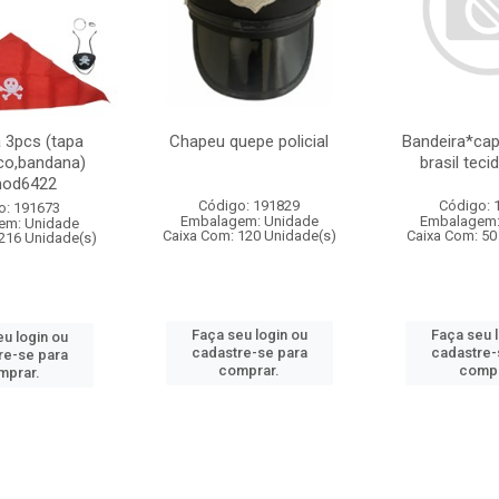
a 3pcs (tapa
Chapeu quepe policial
Bandeira*cap
nco,bandana)
brasil teci
mod6422
Código: 191829
Código: 
o: 191673
Embalagem: Unidade
Embalagem:
em: Unidade
Caixa Com: 120 Unidade(s)
Caixa Com: 50
216 Unidade(s)
Faça seu login ou
Faça seu 
u login ou
cadastre-se para
cadastre-
re-se para
comprar.
compr
mprar.