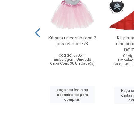
 indio c/penas
Kit saia unicornio rosa 2
Kit pirat
tidas mod89
pcs ref:mod778
olho,bri
ref:
digo: 192045
Código: 670611
Códig
agem: Unidade
Embalagem: Unidade
Embalag
m: 120 Unidade(s)
Caixa Com: 30 Unidade(s)
Caixa Com: 
 seu login ou
Faça seu login ou
Faça se
astre-se para
cadastre-se para
cadast
comprar.
comprar.
co