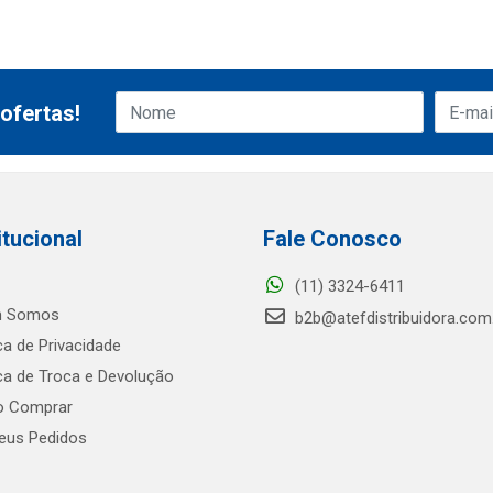
ofertas!
itucional
Fale Conosco
(11) 3324-6411
 Somos
b2b@atefdistribuidora.com
ica de Privacidade
ica de Troca e Devolução
 Comprar
us Pedidos