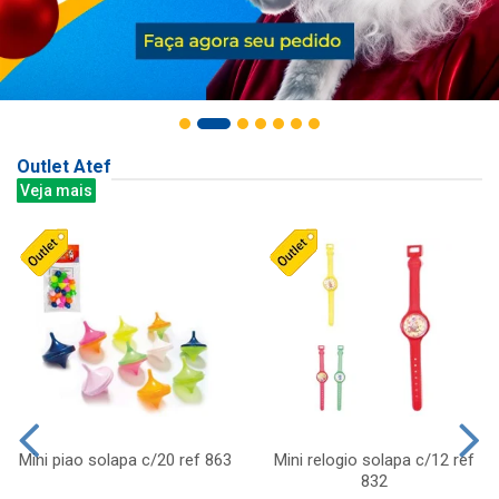
Outlet Atef
Veja mais
Mini piao solapa c/20 ref 863
Mini relogio solapa c/12 ref
832