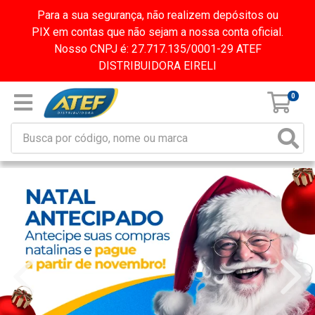
Para a sua segurança, não realizem depósitos ou
PIX em contas que não sejam a nossa conta oficial.
Nosso CNPJ é: 27.717.135/0001-29 ATEF
DISTRIBUIDORA EIRELI
0