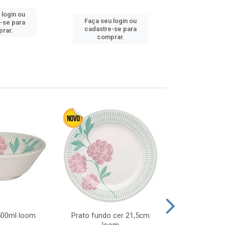
 login ou
Faça seu 
Faça seu login ou
-se para
cadastre
cadastre-se para
rar.
comp
comprar.
 500ml loom
Prato fundo cer 21,5cm
Prato raso c