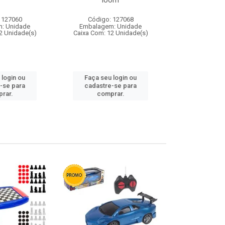
loom
 127060
Código: 127068
Código:
: Unidade
Embalagem: Unidade
Embalagem
2 Unidade(s)
Caixa Com: 12 Unidade(s)
Caixa Com: 1
 login ou
Faça seu login ou
Faça seu 
-se para
cadastre-se para
cadastre
rar.
comprar.
comp