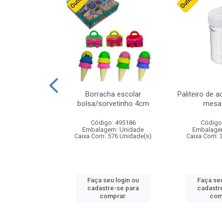
stico n.4 12cm
Borracha escolar
Paliteiro de a
bolsa/sorvetinho 4cm
mesa 
: 940550
Código: 495186
Código
m: Unidade
Embalagem: Unidade
Embalage
24 Unidade(s)
Caixa Com: 576 Unidade(s)
Caixa Com: 
u login ou
Faça seu login ou
Faça seu
e-se para
cadastre-se para
cadastr
prar.
comprar.
com