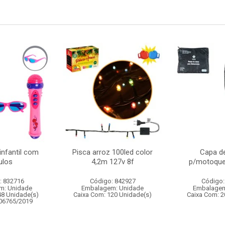
infantil com
Pisca arroz 100led color
Capa d
ulos
4,2m 127v 8f
p/motoque
: 832716
Código: 842927
Código:
m: Unidade
Embalagem: Unidade
Embalagem
48 Unidade(s)
Caixa Com: 120 Unidade(s)
Caixa Com: 2
006765/2019