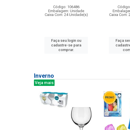
: 275814
Código: 106486
Código
m: Unidade
Embalagem: Unidade
Embalage
240 Unidade(s)
Caixa Com: 24 Unidade(s)
Caixa Com: 
u login ou
Faça seu login ou
Faça seu
e-se para
cadastre-se para
cadastr
prar.
comprar.
com
Inverno
Veja mais