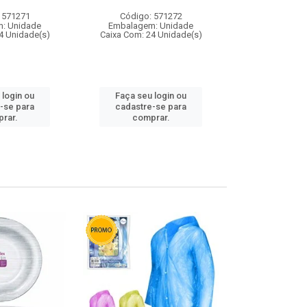
 571271
Código: 571272
Código:
: Unidade
Embalagem: Unidade
Embalagem
4 Unidade(s)
Caixa Com: 24 Unidade(s)
Caixa Com: 4
 login ou
Faça seu login ou
Faça seu 
-se para
cadastre-se para
cadastre
rar.
comprar.
comp