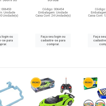
r 380ml so
sortida
: 006453
Código: 006454
Código:
m: Unidade
Embalagem: Unidade
Embalagem
30 Unidade(s)
Caixa Com: 24 Unidade(s)
Caixa Com: 1
 login ou
Faça seu login ou
Faça seu
e-se para
cadastre-se para
cadastre
prar.
comprar.
comp