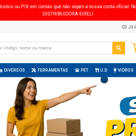
pósitos ou PIX em contas que não sejam a nossa conta oficial.
DISTRIBUIDORA EIRELI
Já é
DIVERSOS
FERRAMENTAS
PET
U.D
VIDROS