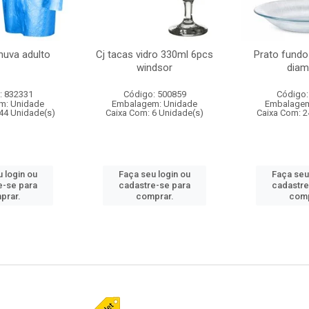
huva adulto
Cj tacas vidro 330ml 6pcs
Prato fundo
windsor
diam
: 832331
Código: 500859
Código:
m: Unidade
Embalagem: Unidade
Embalagem
44 Unidade(s)
Caixa Com: 6 Unidade(s)
Caixa Com: 2
 login ou
Faça seu login ou
Faça seu
e-se para
cadastre-se para
cadastre
prar.
comprar.
comp