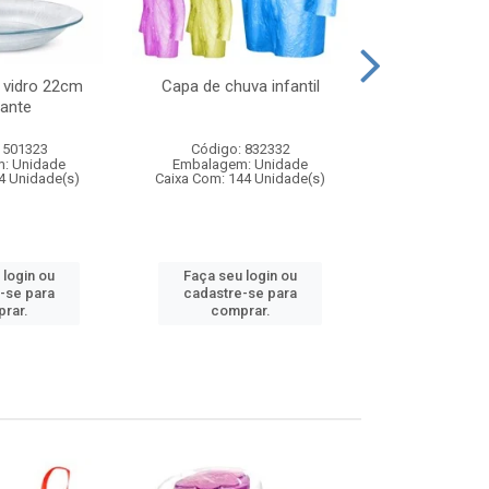
 vidro 22cm
Capa de chuva infantil
Jg prato fun
ante
diam
 501323
Código: 832332
Código:
: Unidade
Embalagem: Unidade
Embalagem
4 Unidade(s)
Caixa Com: 144 Unidade(s)
Caixa Com: 6
 login ou
Faça seu login ou
Faça seu 
-se para
cadastre-se para
cadastre
rar.
comprar.
comp