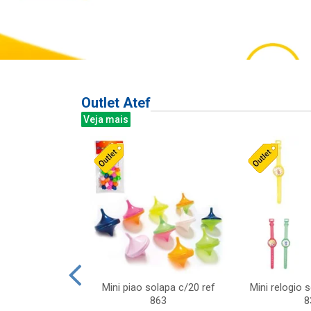
Outlet Atef
Veja mais
last c/div
Mini piao solapa c/20 ref
Mini relogio 
m ursinhos sor
863
8