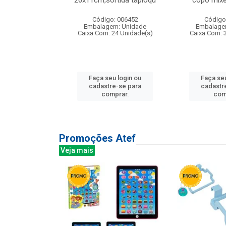
irios
26x11cm,sortida tapioqu
copo mixe
: 135177
Código: 006452
Código
m: Unidade
Embalagem: Unidade
Embalage
12 Unidade(s)
Caixa Com: 24 Unidade(s)
Caixa Com: 
u login ou
Faça seu login ou
Faça seu
e-se para
cadastre-se para
cadastr
prar.
comprar.
com
Promoções Atef
Veja mais