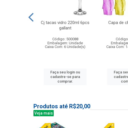
 vidro 23,5cm
Cj tacas vidro 220ml 6pcs
Capa de c
e petala
gallant
: 503788
Código: 500088
Código
m: Unidade
Embalagem: Unidade
Embalage
24 Unidade(s)
Caixa Com: 6 Unidade(s)
Caixa Com: 1
u login ou
Faça seu login ou
Faça seu
e-se para
cadastre-se para
cadastr
prar.
comprar.
com
Produtos até R$20,00
Veja mais