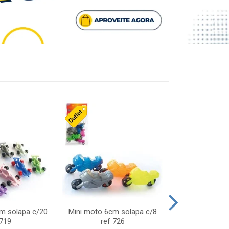
cm solapa c/20
Mini moto 6cm solapa c/8
Giro helice so
 719
ref 726
75