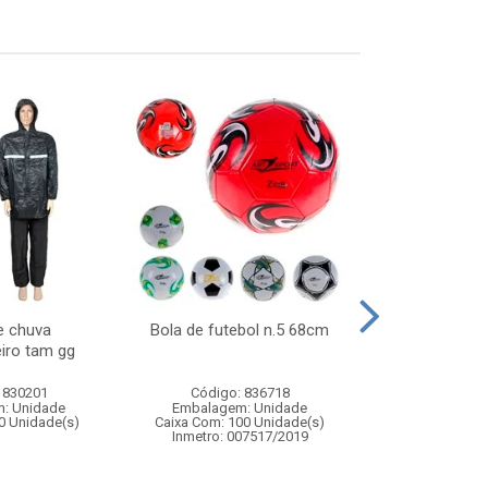
e chuva
Bola de futebol n.5 68cm
Pisca cortina 1
iro tam gg
2,5mx 40c
 830201
Código: 836718
Código:
: Unidade
Embalagem: Unidade
Embalagem
0 Unidade(s)
Caixa Com: 100 Unidade(s)
Caixa Com: 6
Inmetro: 007517/2019