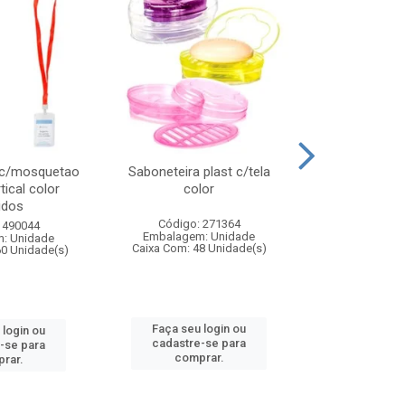
 c/mosquetao
Saboneteira plast c/tela
Prato plas
tical color
color
colo
idos
Código: 271364
Código:
 490044
Embalagem: Unidade
Embalagem
: Unidade
Caixa Com: 48 Unidade(s)
Caixa Com: 4
60 Unidade(s)
Faça seu login ou
Faça seu 
 login ou
cadastre-se para
cadastre
-se para
comprar.
comp
rar.