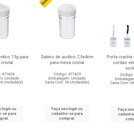
crilico 13g para
Saleiro de acrilico 7,5x4cm
Porta cracha
cristal
para mesa cristal
cordao ver
sort
: 471628
Código: 471629
Código:
m: Unidade
Embalagem: Unidade
Embalagem
36 Unidade(s)
Caixa Com: 36 Unidade(s)
Caixa Com: 3
 login ou
Faça seu login ou
Faça seu
e-se para
cadastre-se para
cadastre
prar.
comprar.
comp