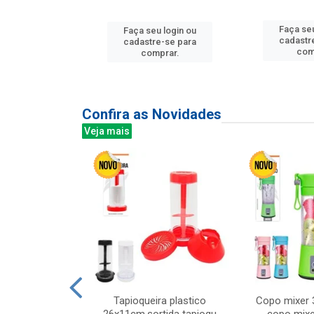
u login ou
Faça seu
Faça seu login ou
e-se para
cadastr
cadastre-se para
prar.
com
comprar.
Confira as Novidades
Veja mais
mesa cer 18cm
Tapioqueira plastico
Copo mixer 