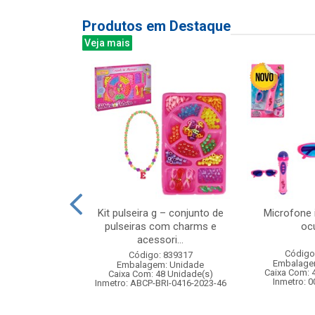
Produtos em Destaque
Veja mais
edo com rampa
Kit pulseira g – conjunto de
Microfone 
fantil
pulseiras com charms e
oc
acessori...
: 842193
Código
Código: 839317
m: Unidade
Embalage
Embalagem: Unidade
240 Unidade(s)
Caixa Com: 
Caixa Com: 48 Unidade(s)
006743/2019
Inmetro: 
Inmetro: ABCP-BRI-0416-2023-46