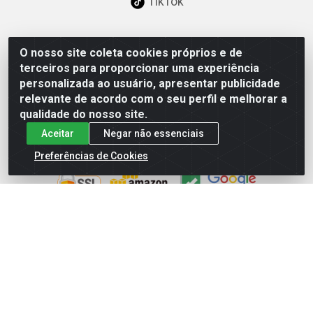
TikTok
O nosso site coleta cookies próprios e de
Baixe já nosso APP
terceiros para proporcionar uma experiência
personalizada ao usuário, apresentar publicidade
relevante de acordo com o seu perfil e melhorar a
qualidade do nosso site.
Aceitar
Negar não essenciais
Site Seguro
Preferências de Cookies
Loja / Showroom
Tel.: (11) 3227-0546
Av Vautier, 587/597 - Pari - São Paulo/SP