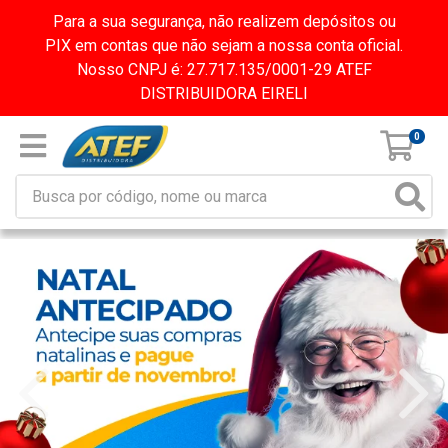
Para a sua segurança, não realizem depósitos ou
PIX em contas que não sejam a nossa conta oficial.
Nosso CNPJ é: 27.717.135/0001-29 ATEF
DISTRIBUIDORA EIRELI
0