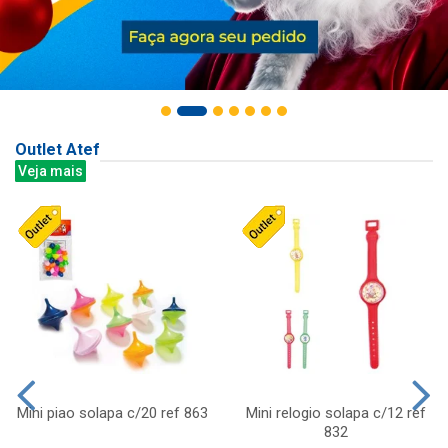
Outlet Atef
Veja mais
Mini piao solapa c/20 ref 863
Mini relogio solapa c/12 ref
832