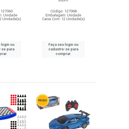
loom
 127060
Código: 127068
Código:
: Unidade
Embalagem: Unidade
Embalagem
2 Unidade(s)
Caixa Com: 12 Unidade(s)
Caixa Com: 1
 login ou
Faça seu login ou
Faça seu 
-se para
cadastre-se para
cadastre
rar.
comprar.
comp