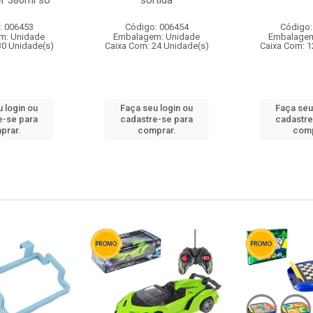
r 380ml so
sortida
: 006453
Código: 006454
Código:
m: Unidade
Embalagem: Unidade
Embalagem
30 Unidade(s)
Caixa Com: 24 Unidade(s)
Caixa Com: 1
 login ou
Faça seu login ou
Faça seu
e-se para
cadastre-se para
cadastre
prar.
comprar.
comp