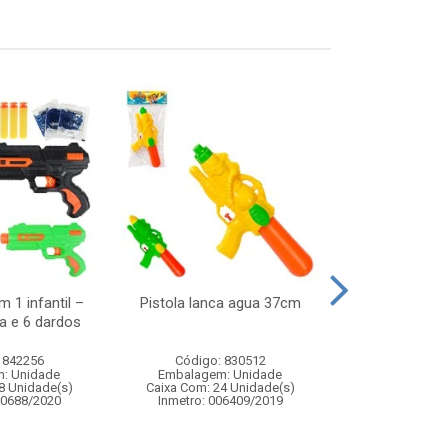
 1 infantil –
Pistola lanca agua 37cm
Noel musical 
a e 6 dardos
11,5x
 842256
Código: 830512
Código:
: Unidade
Embalagem: Unidade
Embalagem
8 Unidade(s)
Caixa Com: 24 Unidade(s)
Caixa Com: 2
00688/2020
Inmetro: 006409/2019