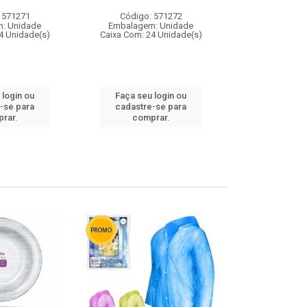
 571271
Código: 571272
Código:
: Unidade
Embalagem: Unidade
Embalagem
4 Unidade(s)
Caixa Com: 24 Unidade(s)
Caixa Com: 4
 login ou
Faça seu login ou
Faça seu 
-se para
cadastre-se para
cadastre
rar.
comprar.
comp