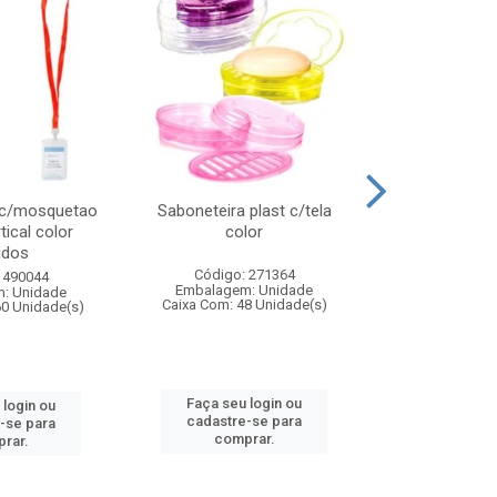
 c/mosquetao
Saboneteira plast c/tela
Prato plas
tical color
color
colo
idos
Código: 271364
Código:
 490044
Embalagem: Unidade
Embalagem
: Unidade
Caixa Com: 48 Unidade(s)
Caixa Com: 4
60 Unidade(s)
Faça seu login ou
Faça seu 
 login ou
cadastre-se para
cadastre
-se para
comprar.
comp
rar.