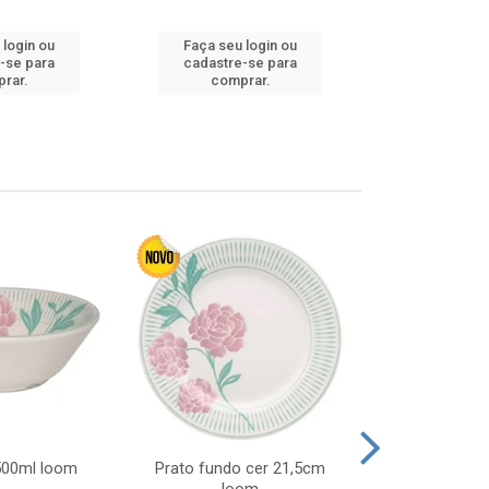
Faça seu 
 login ou
Faça seu login ou
cadastre
-se para
cadastre-se para
comp
rar.
comprar.
 500ml loom
Prato fundo cer 21,5cm
Prato raso c