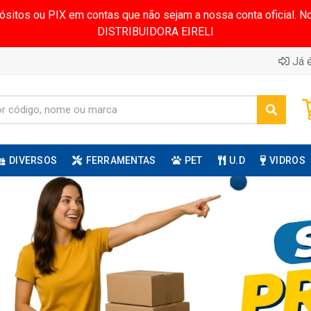
pósitos ou PIX em contas que não sejam a nossa conta oficial.
DISTRIBUIDORA EIRELI
Já é
DIVERSOS
FERRAMENTAS
PET
U.D
VIDROS