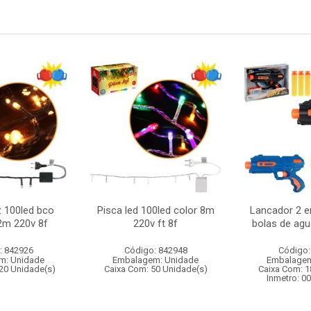
z 100led bco
Pisca led 100led color 8m
Lancador 2 em
2m 220v 8f
220v ft 8f
bolas de agu
: 842926
Código: 842948
Código:
m: Unidade
Embalagem: Unidade
Embalagem
20 Unidade(s)
Caixa Com: 50 Unidade(s)
Caixa Com: 1
Inmetro: 0