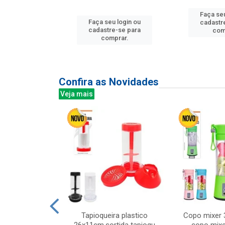
Faça seu
u login ou
Faça seu login ou
cadastr
e-se para
cadastre-se para
com
prar.
comprar.
Confira as Novidades
Veja mais
mesa cer 18cm
Tapioqueira plastico
Copo mixer 