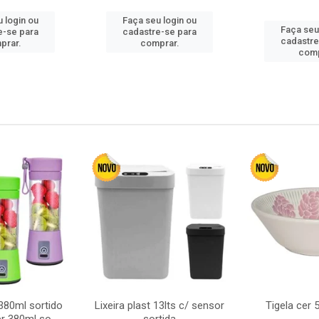
 login ou
Faça seu login ou
Faça seu
e-se para
cadastre-se para
cadastre
prar.
comprar.
comp
380ml sortido
Lixeira plast 13lts c/ sensor
Tigela cer