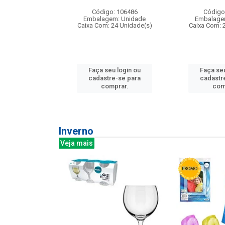
: 275814
Código: 106486
Código
m: Unidade
Embalagem: Unidade
Embalage
240 Unidade(s)
Caixa Com: 24 Unidade(s)
Caixa Com: 
u login ou
Faça seu login ou
Faça seu
e-se para
cadastre-se para
cadastr
prar.
comprar.
com
Inverno
Veja mais