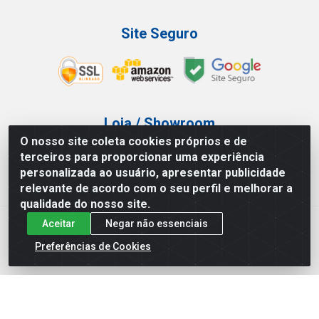
Site Seguro
Loja / Showroom
O nosso site coleta cookies próprios e de
Tel.: (11) 3227-0546
terceiros para proporcionar uma experiência
Av Vautier, 587/597 - Pari - São Paulo/SP
personalizada ao usuário, apresentar publicidade
relevante de acordo com o seu perfil e melhorar a
qualidade do nosso site.
Aceitar
Negar não essenciais
Atef Distribuidora LTDA - Av. Vautier, 585/597 - Pari - São
Paulo/SP - CEP 03.032-000 - CNPJ 27.717.135/0001-29
Preferências de Cookies