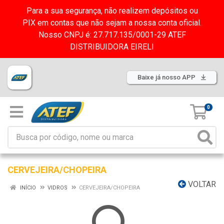
Para a sua segurança, não realizem depósitos ou
PIX em contas que não sejam a nossa conta oficial.
Nosso CNPJ é: 27.717.135/0001-29 ATEF
DISTRIBUIDORA EIRELI
Baixe já nosso APP
0
CERVEJEIRA/CHOPEIRA
VOLTAR
INÍCIO
VIDROS
CERVEJEIRA/CHOPEIRA