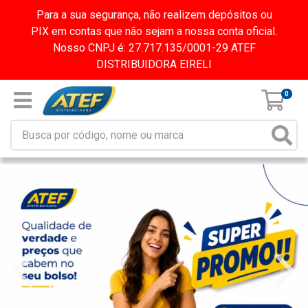
Para a sua segurança, não realizem depósitos ou
PIX em contas que não sejam a nossa conta oficial.
Nosso CNPJ é: 27.717.135/0001-29 ATEF
DISTRIBUIDORA EIRELI
0