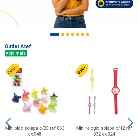
Outlet Atef
Veja mais
Mini piao solapa c/20 ref 863
Mini relogio solapa c/12 ref
cx:048
832 cx:024