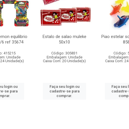
mon equilibrio
Estalo de salao muleke
Piao estelar s
c/6 ref 35674
50x10
85
o: 415215
Código: 305831
Código: 
em: Unidade
Embalagem: Unidade
Embalagem:
 24 Unidade(s)
Caixa Com: 20 Unidade(s)
Caixa Com: 24
u login ou
Faça seu login ou
Faça seu 
re-se para
cadastre-se para
cadastre-
mprar.
comprar.
compr