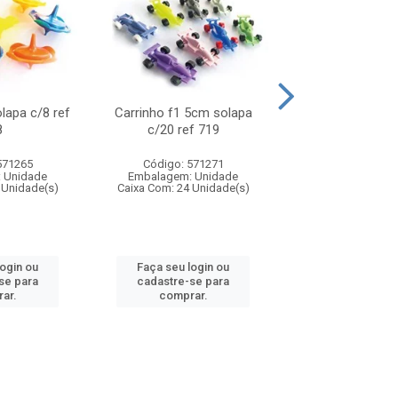
olapa c/8 ref
Carrinho f1 5cm solapa
Mini moto 6cm s
8
c/20 ref 719
ref 726
571265
Código: 571271
Código: 571
 Unidade
Embalagem: Unidade
Embalagem: U
 Unidade(s)
Caixa Com: 24 Unidade(s)
Caixa Com: 24 Un
login ou
Faça seu login ou
Faça seu log
se para
cadastre-se para
cadastre-se 
ar.
comprar.
comprar