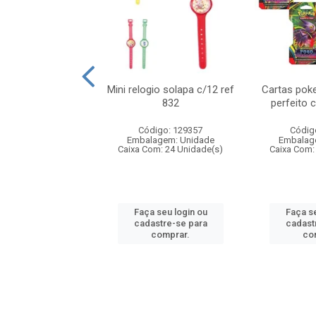
o 6cm solapa c/8
Mini relogio solapa c/12 ref
Cartas poke
ref 726
832
perfeito 
digo: 571272
Código: 129357
Códig
agem: Unidade
Embalagem: Unidade
Embalag
om: 24 Unidade(s)
Caixa Com: 24 Unidade(s)
Caixa Com:
 seu login ou
Faça seu login ou
Faça se
astre-se para
cadastre-se para
cadast
comprar.
comprar.
co