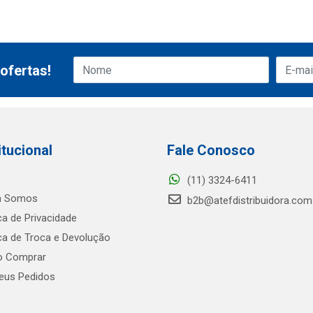
ofertas!
itucional
Fale Conosco
(11) 3324-6411
 Somos
b2b@atefdistribuidora.com
ica de Privacidade
ica de Troca e Devolução
 Comprar
us Pedidos