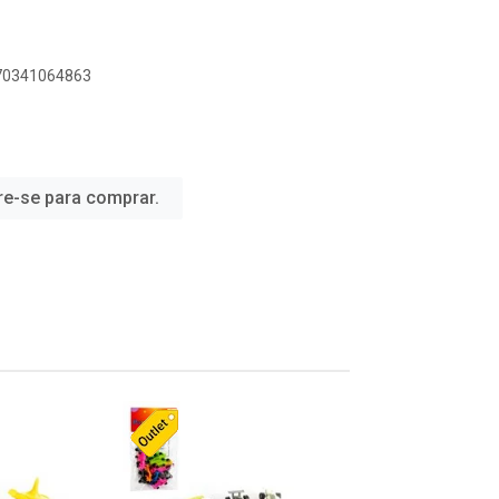
070341064863
re-se para comprar.