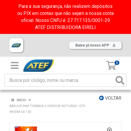
Para a sua segurança, não realizem depósitos
ou PIX em contas que não sejam a nossa conta
oficial. Nosso CNPJ é: 27.717.135/0001-29
ATEF DISTRIBUIDORA EIRELI
Baixe já nosso APP
0
VOLTAR
INÍCIO
ABAJUR ### TOMADA C/SENSOR NOTURNO 127V
9X5CM CX:120