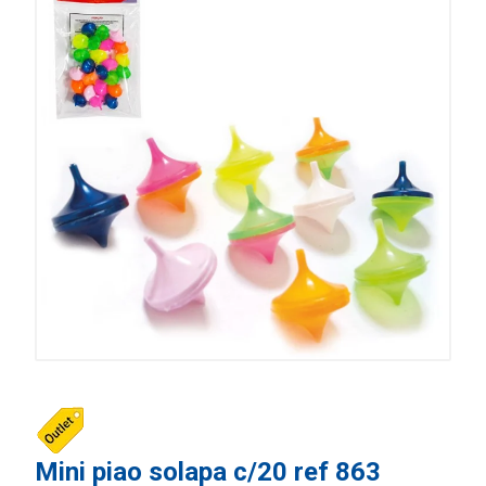
Mini piao solapa c/20 ref 863