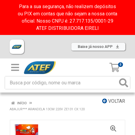
Para a sua segurança, não realizem depósitos
ou PIX em contas que não sejam a nossa conta
oficial. Nosso CNPJ é: 27.717.135/0001-29
ATEF DISTRIBUIDORA EIRELI
Baixe já nosso APP
0
VOLTAR
INÍCIO
ABAJUR*** ARANDELA 13CM 220V ZE131 CX:120