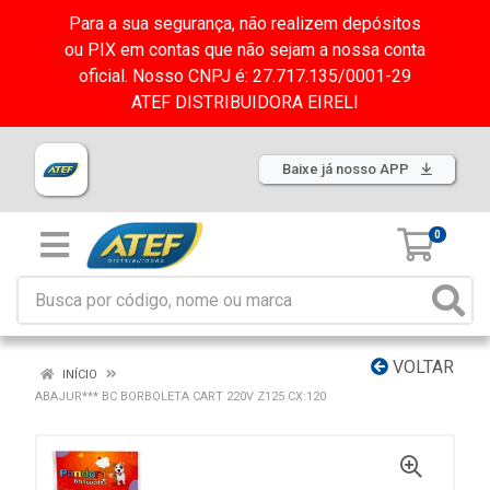
Para a sua segurança, não realizem depósitos
ou PIX em contas que não sejam a nossa conta
oficial. Nosso CNPJ é: 27.717.135/0001-29
ATEF DISTRIBUIDORA EIRELI
Baixe já nosso APP
0
VOLTAR
INÍCIO
ABAJUR*** BC BORBOLETA CART 220V Z125 CX:120