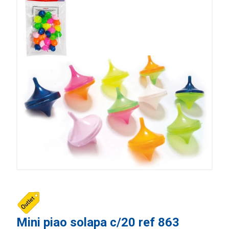
Mini piao solapa c/20 ref 863