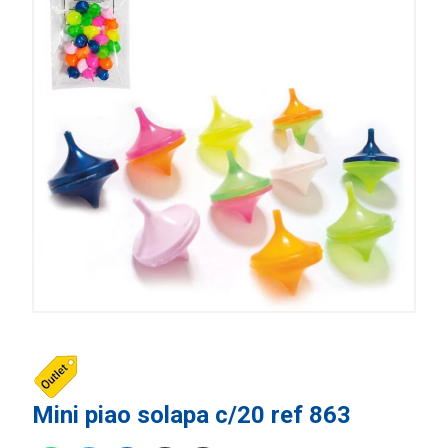
Mini piao solapa c/20 ref 863