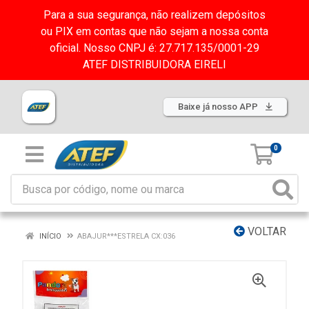
Para a sua segurança, não realizem depósitos
ou PIX em contas que não sejam a nossa conta
oficial. Nosso CNPJ é: 27.717.135/0001-29
ATEF DISTRIBUIDORA EIRELI
Baixe já nosso APP
0
VOLTAR
INÍCIO
ABAJUR***ESTRELA CX:036