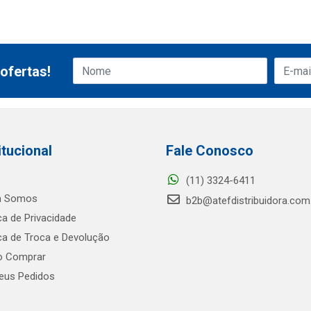
ofertas!
itucional
Fale Conosco
(11) 3324-6411
 Somos
b2b@atefdistribuidora.com
ica de Privacidade
ica de Troca e Devolução
 Comprar
us Pedidos