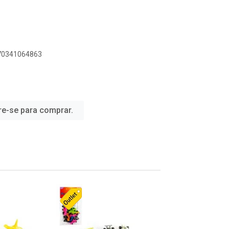
070341064863
re-se para comprar.