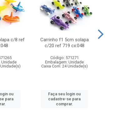
olapa c/8 ref
Carrinho f1 5cm solapa
Mini moto 6cm s
:048
c/20 ref 719 cx:048
ref 726 cx
571265
Código: 571271
Código: 571
 Unidade
Embalagem: Unidade
Embalagem: U
 Unidade(s)
Caixa Com: 24 Unidade(s)
Caixa Com: 24 Un
login ou
Faça seu login ou
Faça seu log
se para
cadastre-se para
cadastre-se 
ar.
comprar.
comprar