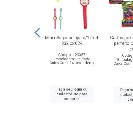
o 6cm solapa c/8
Mini relogio solapa c/12 ref
Cartas poke
 726 cx:048
832 cx:024
perfeito 
c
digo: 571272
Código: 129357
Códig
agem: Unidade
Embalagem: Unidade
Embalag
om: 24 Unidade(s)
Caixa Com: 24 Unidade(s)
Caixa Com:
 seu login ou
Faça seu login ou
Faça se
astre-se para
cadastre-se para
cadast
comprar.
comprar.
co