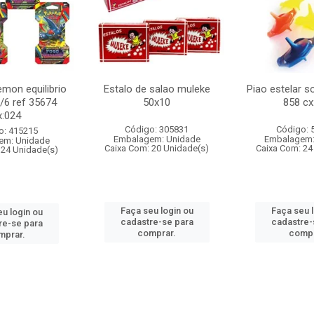
mon equilibrio
Estalo de salao muleke
Piao estelar s
c/6 ref 35674
50x10
858 cx
x:024
Código: 305831
Código: 
o: 415215
Embalagem: Unidade
Embalagem:
em: Unidade
Caixa Com: 20 Unidade(s)
Caixa Com: 24
 24 Unidade(s)
Faça seu login ou
Faça seu 
u login ou
cadastre-se para
cadastre-
re-se para
comprar.
compr
mprar.