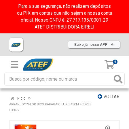
Para a sua segurança, não realizem depósitos
ou PIX em contas que não sejam a nossa conta
oficial. Nosso CNPJ é: 27.717.135/0001-29
ATEF DISTRIBUIDORA EIRELI
Baixe já nosso APP
0
VOLTAR
INÍCIO
ARRANJO***FLOR BICO PAPAGAIO LUXO 43CM 4CORES
CX:072