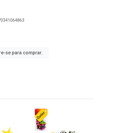
070341064863
re-se para comprar.