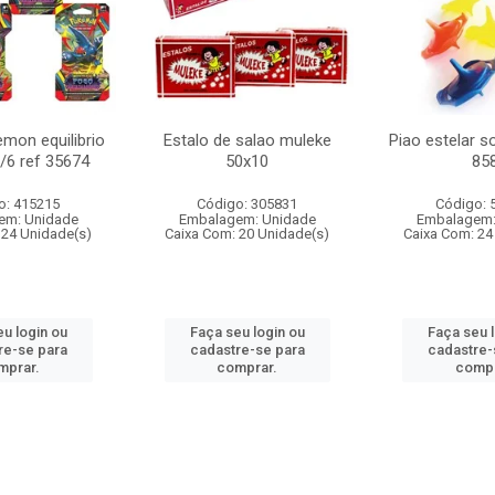
mon equilibrio
Estalo de salao muleke
Piao estelar s
c/6 ref 35674
50x10
85
o: 415215
Código: 305831
Código: 
em: Unidade
Embalagem: Unidade
Embalagem:
 24 Unidade(s)
Caixa Com: 20 Unidade(s)
Caixa Com: 24
u login ou
Faça seu login ou
Faça seu 
re-se para
cadastre-se para
cadastre-
mprar.
comprar.
compr