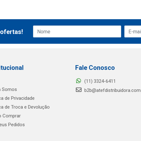
ofertas!
itucional
Fale Conosco
(11) 3324-6411
 Somos
b2b@atefdistribuidora.com
ica de Privacidade
ica de Troca e Devolução
 Comprar
us Pedidos