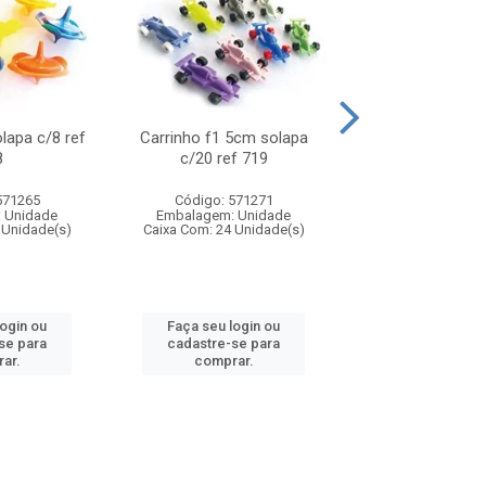
olapa c/8 ref
Carrinho f1 5cm solapa
Mini moto 6cm s
8
c/20 ref 719
ref 726
571265
Código: 571271
Código: 571
 Unidade
Embalagem: Unidade
Embalagem: U
 Unidade(s)
Caixa Com: 24 Unidade(s)
Caixa Com: 24 Un
login ou
Faça seu login ou
Faça seu log
se para
cadastre-se para
cadastre-se 
ar.
comprar.
comprar