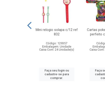
o 6cm solapa c/8
Mini relogio solapa c/12 ref
Cartas poke
ref 726
832
perfeito 
digo: 571272
Código: 129357
Códig
agem: Unidade
Embalagem: Unidade
Embalag
om: 24 Unidade(s)
Caixa Com: 24 Unidade(s)
Caixa Com:
 seu login ou
Faça seu login ou
Faça se
astre-se para
cadastre-se para
cadast
comprar.
comprar.
co