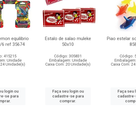
mon equilibrio
Estalo de salao muleke
Piao estelar s
c/6 ref 35674
50x10
85
o: 415215
Código: 305831
Código: 
em: Unidade
Embalagem: Unidade
Embalagem:
 24 Unidade(s)
Caixa Com: 20 Unidade(s)
Caixa Com: 24
u login ou
Faça seu login ou
Faça seu 
re-se para
cadastre-se para
cadastre-
mprar.
comprar.
compr