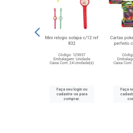
o 6cm solapa c/8
Mini relogio solapa c/12 ref
Cartas poke
ref 726
832
perfeito 
digo: 571272
Código: 129357
Códig
agem: Unidade
Embalagem: Unidade
Embalag
om: 24 Unidade(s)
Caixa Com: 24 Unidade(s)
Caixa Com:
 seu login ou
Faça seu login ou
Faça se
astre-se para
cadastre-se para
cadast
comprar.
comprar.
co