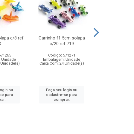
olapa c/8 ref
Carrinho f1 5cm solapa
Mini moto 6cm s
8
c/20 ref 719
ref 726
571265
Código: 571271
Código: 571
 Unidade
Embalagem: Unidade
Embalagem: U
 Unidade(s)
Caixa Com: 24 Unidade(s)
Caixa Com: 24 Un
login ou
Faça seu login ou
Faça seu log
se para
cadastre-se para
cadastre-se 
ar.
comprar.
comprar