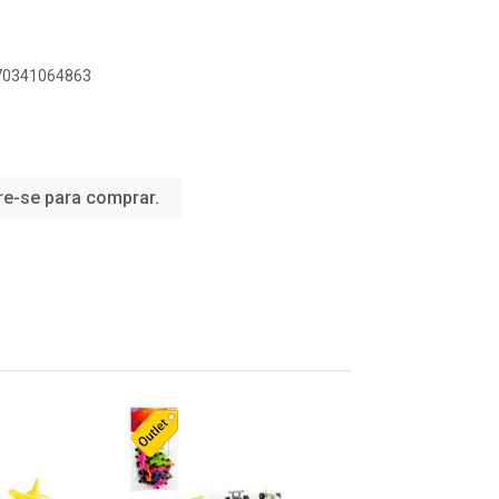
070341064863
re-se para comprar.