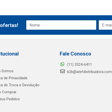
ofertas!
itucional
Fale Conosco
(11) 3324-6411
 Somos
b2b@atefdistribuidora.com
ica de Privacidade
ica de Troca e Devolução
 Comprar
us Pedidos