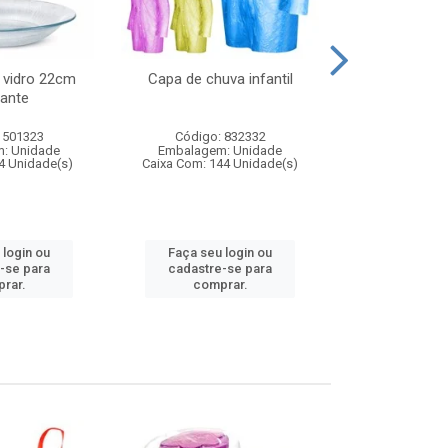
 vidro 22cm
Capa de chuva infantil
Jg prato fun
ante
diam
 501323
Código: 832332
Código:
: Unidade
Embalagem: Unidade
Embalagem
4 Unidade(s)
Caixa Com: 144 Unidade(s)
Caixa Com: 6
 login ou
Faça seu login ou
Faça seu 
-se para
cadastre-se para
cadastre
rar.
comprar.
comp