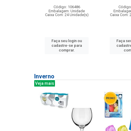
: 275814
Código: 106486
Código
m: Unidade
Embalagem: Unidade
Embalage
240 Unidade(s)
Caixa Com: 24 Unidade(s)
Caixa Com: 
u login ou
Faça seu login ou
Faça seu
e-se para
cadastre-se para
cadastr
prar.
comprar.
com
Inverno
Veja mais