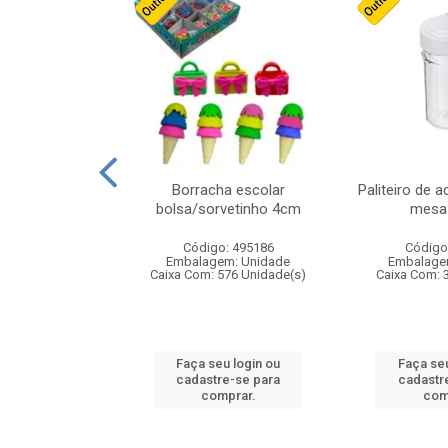
cores sortidas
Borracha escolar
Paliteiro de a
ref 130s
bolsa/sorvetinho 4cm
mesa 
: 826147
Código: 495186
Código
m: Unidade
Embalagem: Unidade
Embalage
160 Unidade(s)
Caixa Com: 576 Unidade(s)
Caixa Com: 
u login ou
Faça seu login ou
Faça seu
e-se para
cadastre-se para
cadastr
prar.
comprar.
com