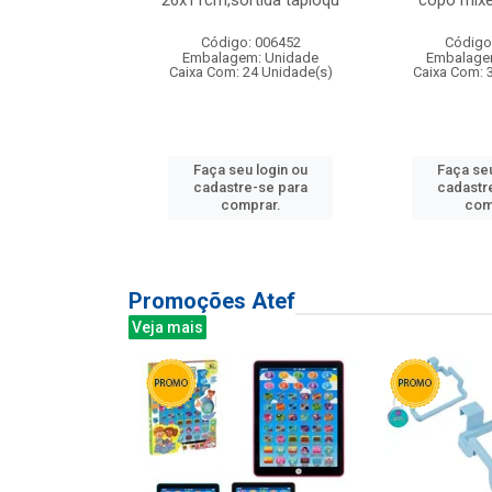
irios
26x11cm,sortida tapioqu
copo mixe
: 135177
Código: 006452
Código
m: Unidade
Embalagem: Unidade
Embalage
12 Unidade(s)
Caixa Com: 24 Unidade(s)
Caixa Com: 
u login ou
Faça seu login ou
Faça seu
e-se para
cadastre-se para
cadastr
prar.
comprar.
com
Promoções Atef
Veja mais