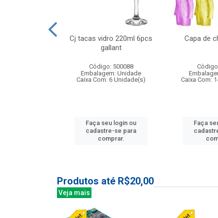
o raso 25,5cm
Cj tacas vidro 220ml 6pcs
Capa de c
e petala
gallant
: 503787
Código: 500088
Código
m: Unidade
Embalagem: Unidade
Embalage
24 Unidade(s)
Caixa Com: 6 Unidade(s)
Caixa Com: 1
u login ou
Faça seu login ou
Faça seu
e-se para
cadastre-se para
cadastr
prar.
comprar.
com
Produtos até R$20,00
Veja mais