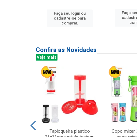
Faça seu
u login ou
Faça seu login ou
cadastr
e-se para
cadastre-se para
com
prar.
comprar.
Confira as Novidades
Veja mais
mesa cer 18cm
Tapioqueira plastico
Copo mixer 