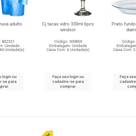
huva adulto
Cj tacas vidro 330ml 6pcs
Prato fundo
windsor
diam
: 832331
Código: 500859
Código:
m: Unidade
Embalagem: Unidade
Embalagem
44 Unidade(s)
Caixa Com: 6 Unidade(s)
Caixa Com: 2
 login ou
Faça seu login ou
Faça seu
e-se para
cadastre-se para
cadastre
prar.
comprar.
comp