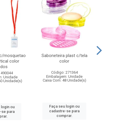
 c/mosquetao
Saboneteira plast c/tela
Prato plas
tical color
color
colo
idos
Código: 271364
Código:
 490044
Embalagem: Unidade
Embalagem
: Unidade
Caixa Com: 48 Unidade(s)
Caixa Com: 4
60 Unidade(s)
Faça seu login ou
Faça seu 
 login ou
cadastre-se para
cadastre
-se para
comprar.
comp
rar.