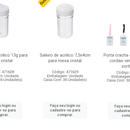
crilico 13g para
Saleiro de acrilico 7,5x4cm
Porta cracha
cristal
para mesa cristal
cordao ver
sort
: 471628
Código: 471629
Código:
m: Unidade
Embalagem: Unidade
Embalagem
36 Unidade(s)
Caixa Com: 36 Unidade(s)
Caixa Com: 3
 login ou
Faça seu login ou
Faça seu
e-se para
cadastre-se para
cadastre
prar.
comprar.
comp