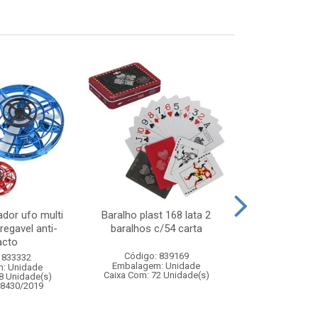
ador ufo multi
Baralho plast 168 lata 2
Jogo quebr
regavel anti-
baralhos c/54 carta
pinguim - 
acto
educativo pa
Código: 839169
 833332
Código:
Embalagem: Unidade
: Unidade
Embalagem
Caixa Com: 72 Unidade(s)
8 Unidade(s)
Caixa Com: 4
08430/2019
Inmetro: 0