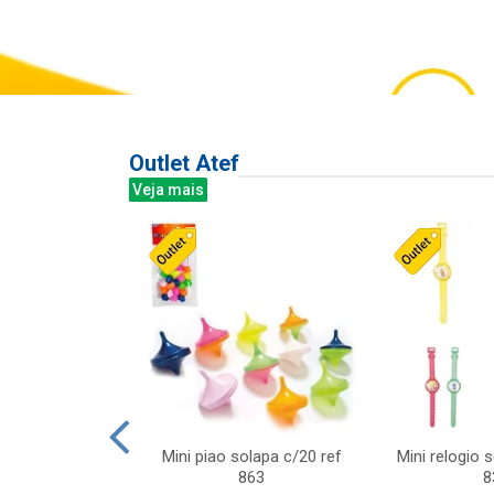
Outlet Atef
Veja mais
last c/div
Mini piao solapa c/20 ref
Mini relogio 
m ursinhos sor
863
8