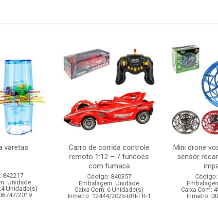
a varetas
Carro de corrida controle
Mini drone vo
remoto 1:12 – 7 funcoes
sensor recar
com fumaca
imp
: 842217
Código: 840357
Código:
m: Unidade
Embalagem: Unidade
Embalagem
24 Unidade(s)
Caixa Com: 6 Unidade(s)
Caixa Com: 4
006747/2019
Inmetro: 12444/2025-BRI-TR-1
Inmetro: 0