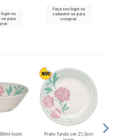
Faça seu login ou
 login ou
Faça seu 
cadastre-se para
-se para
cadastre
comprar.
rar.
comp
 500ml loom
Prato fundo cer 21,5cm
Prato raso c