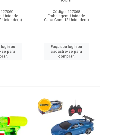
loom
 127060
Código: 127068
Código:
: Unidade
Embalagem: Unidade
Embalagem
2 Unidade(s)
Caixa Com: 12 Unidade(s)
Caixa Com: 1
 login ou
Faça seu login ou
Faça seu 
-se para
cadastre-se para
cadastre
rar.
comprar.
comp