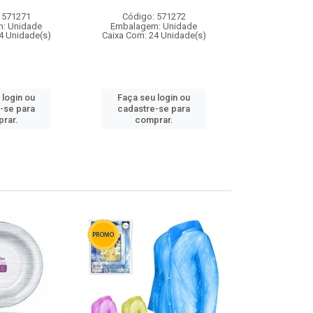
 571271
Código: 571272
Código:
: Unidade
Embalagem: Unidade
Embalagem
4 Unidade(s)
Caixa Com: 24 Unidade(s)
Caixa Com: 4
 login ou
Faça seu login ou
Faça seu 
-se para
cadastre-se para
cadastre
rar.
comprar.
comp