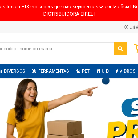
pósitos ou PIX em contas que não sejam a nossa conta oficial.
DISTRIBUIDORA EIRELI
Já é
DIVERSOS
FERRAMENTAS
PET
U.D
VIDROS