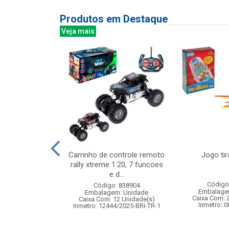
Produtos em Destaque
Veja mais
ro fenix de
Carrinho de controle remoto
Jogo tir
oto infrared, 3
rally xtreme 1:20, 7 funcoes
s e gi...
e d...
Código
: 832648
Código: 838904
Embalage
m: Unidade
Embalagem: Unidade
Caixa Com: 
12 Unidade(s)
Caixa Com: 12 Unidade(s)
Inmetro: 
004862/2021
Inmetro: 12444/2025-BRI-TR-1