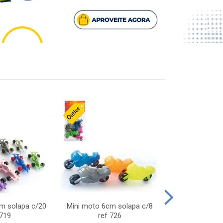
cm solapa c/20
Mini moto 6cm solapa c/8
Giro helice so
 719
ref 726
75