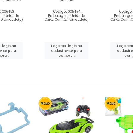
r 380ml so
sortida
: 006453
Código: 006454
Código:
m: Unidade
Embalagem: Unidade
Embalagem
30 Unidade(s)
Caixa Com: 24 Unidade(s)
Caixa Com: 1
 login ou
Faça seu login ou
Faça seu
e-se para
cadastre-se para
cadastre
prar.
comprar.
comp