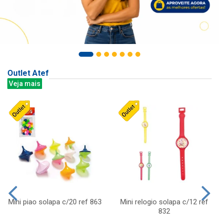
Outlet Atef
Veja mais
Mini piao solapa c/20 ref 863
Mini relogio solapa c/12 ref
832