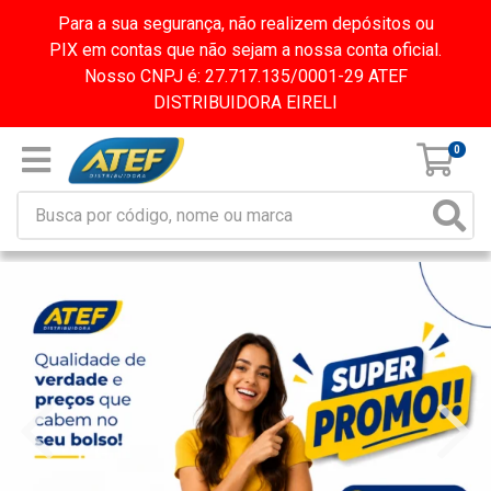
Para a sua segurança, não realizem depósitos ou
PIX em contas que não sejam a nossa conta oficial.
Nosso CNPJ é: 27.717.135/0001-29 ATEF
DISTRIBUIDORA EIRELI
0