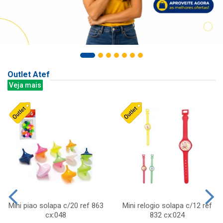
Outlet Atef
Veja mais
Mini piao solapa c/20 ref 863
Mini relogio solapa c/12 ref
cx:048
832 cx:024