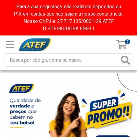
Para a sua segurança, não realizem depósitos ou
PIX em contas que não sejam a nossa conta oficial.
Nosso CNPJ é: 27.717.135/0001-29 ATEF
DISTRIBUIDORA EIRELI
0