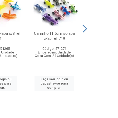
olapa c/8 ref
Carrinho f1 5cm solapa
Mini moto 6cm s
8
c/20 ref 719
ref 726
571265
Código: 571271
Código: 571
 Unidade
Embalagem: Unidade
Embalagem: U
 Unidade(s)
Caixa Com: 24 Unidade(s)
Caixa Com: 24 Un
login ou
Faça seu login ou
Faça seu log
se para
cadastre-se para
cadastre-se 
ar.
comprar.
comprar