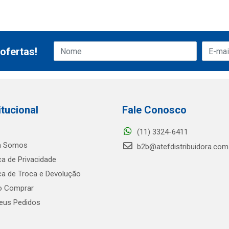
ofertas!
itucional
Fale Conosco
(11) 3324-6411
 Somos
b2b@atefdistribuidora.com
ica de Privacidade
ica de Troca e Devolução
 Comprar
us Pedidos