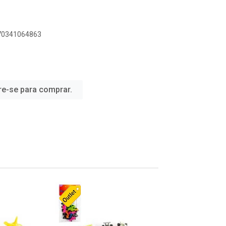
070341064863
re-se para comprar.