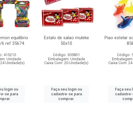
mon equilibrio
Estalo de salao muleke
Piao estelar s
c/6 ref 35674
50x10
85
o: 415215
Código: 305831
Código: 
em: Unidade
Embalagem: Unidade
Embalagem:
 24 Unidade(s)
Caixa Com: 20 Unidade(s)
Caixa Com: 24
u login ou
Faça seu login ou
Faça seu 
re-se para
cadastre-se para
cadastre-
mprar.
comprar.
compr