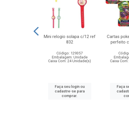
o 6cm solapa c/8
Mini relogio solapa c/12 ref
Cartas poke
ref 726
832
perfeito 
digo: 571272
Código: 129357
Códig
agem: Unidade
Embalagem: Unidade
Embalag
om: 24 Unidade(s)
Caixa Com: 24 Unidade(s)
Caixa Com:
 seu login ou
Faça seu login ou
Faça se
astre-se para
cadastre-se para
cadast
comprar.
comprar.
co