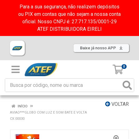
Para a sua segurança, não realizem depósitos
ou PIX em contas que não sejam a nossa conta
oficial. Nosso CNPJ é: 27.717.135/0001-29
ATEF DISTRIBUIDORA EIRELI
Baixe já nosso APP
0
VOLTAR
INÍCIO
AVIAO***GLOBO COM LUZ E SOM BATE E VOLTA
CX:00030