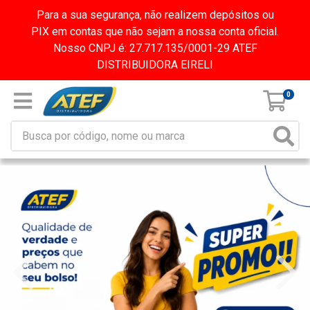
Para a sua segurança, não realizem depósitos ou
PIX em contas que não sejam a nossa conta oficial.
Nosso CNPJ é: 27.717.135/0001-29 ATEF
DISTRIBUIDORA EIRELI
0