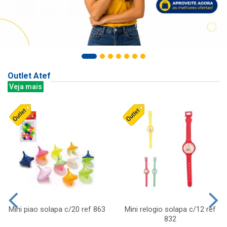
Outlet Atef
Veja mais
Mini piao solapa c/20 ref 863
Mini relogio solapa c/12 ref
832