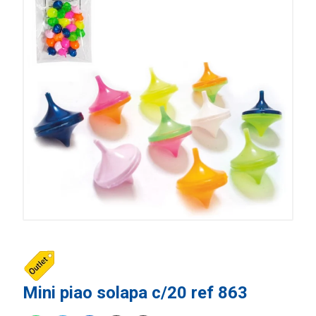
Mini piao solapa c/20 ref 863