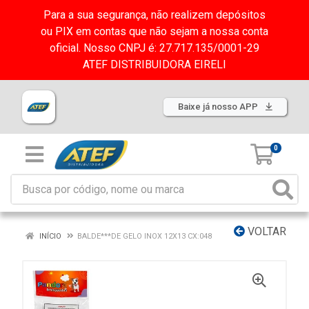
Para a sua segurança, não realizem depósitos
ou PIX em contas que não sejam a nossa conta
oficial. Nosso CNPJ é: 27.717.135/0001-29
ATEF DISTRIBUIDORA EIRELI
Baixe já nosso APP
0
VOLTAR
INÍCIO
BALDE***DE GELO INOX 12X13 CX:048