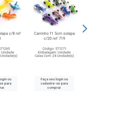
olapa c/8 ref
Carrinho f1 5cm solapa
Mini moto 6cm s
8
c/20 ref 719
ref 726
571265
Código: 571271
Código: 571
 Unidade
Embalagem: Unidade
Embalagem: U
 Unidade(s)
Caixa Com: 24 Unidade(s)
Caixa Com: 24 Un
login ou
Faça seu login ou
Faça seu log
se para
cadastre-se para
cadastre-se 
ar.
comprar.
comprar