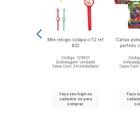
o 6cm solapa c/8
Mini relogio solapa c/12 ref
Cartas poke
ref 726
832
perfeito 
digo: 571272
Código: 129357
Códig
agem: Unidade
Embalagem: Unidade
Embalag
om: 24 Unidade(s)
Caixa Com: 24 Unidade(s)
Caixa Com:
 seu login ou
Faça seu login ou
Faça se
astre-se para
cadastre-se para
cadast
comprar.
comprar.
co