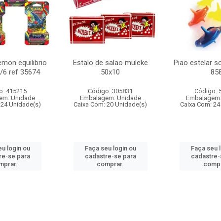
mon equilibrio
Estalo de salao muleke
Piao estelar s
c/6 ref 35674
50x10
85
o: 415215
Código: 305831
Código: 
em: Unidade
Embalagem: Unidade
Embalagem:
 24 Unidade(s)
Caixa Com: 20 Unidade(s)
Caixa Com: 24
u login ou
Faça seu login ou
Faça seu 
re-se para
cadastre-se para
cadastre-
mprar.
comprar.
compr