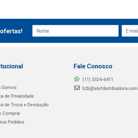
ofertas!
itucional
Fale Conosco
(11) 3324-6411
 Somos
b2b@atefdistribuidora.com
ica de Privacidade
ica de Troca e Devolução
 Comprar
us Pedidos