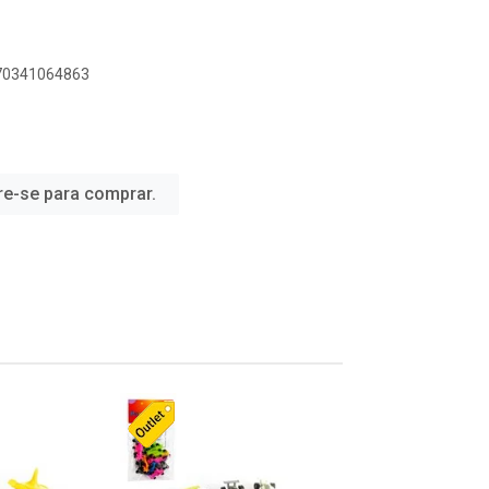
070341064863
re-se para comprar.